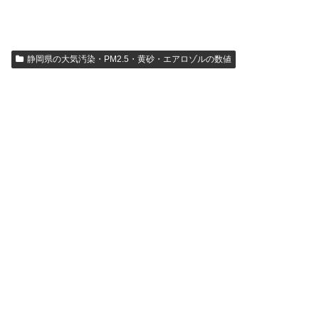
静岡県の大気汚染・PM2.5・黄砂・エアロゾルの数値