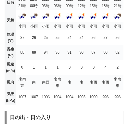
日時
21時
00時
03時
06時
09時
12時
15時
18時
21時
天気
小雨
小雨
小雨
小雨
小雨
小雨
小雨
小雨
小雨
気温
27
26
25
25
24
24
26
27
26
(℃)
湿度
88
89
94
95
91
90
87
80
82
(%)
風速
0
1
1
1
3
3
3
4
2
(m/s)
東南
南南
東南
風向
南
南西
南
南
南西
南西
東
東
東
気圧
1007
1007
1006
1004
1004
1003
1000
998
998
(hPa)
日の出・日の入り