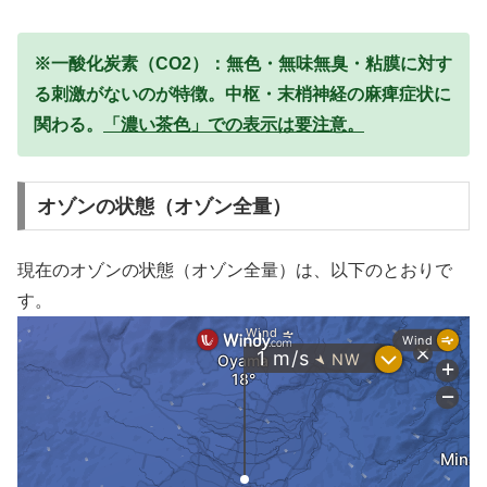
※一酸化炭素（CO2）：無色・無味無臭・粘膜に対す
る刺激がないのが特徴。中枢・末梢神経の麻痺症状に
関わる。
「濃い茶色」での表示は要注意。
オゾンの状態（オゾン全量）
現在のオゾンの状態（オゾン全量）は、以下のとおりで
す。