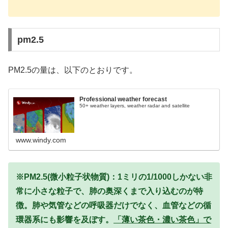
pm2.5
PM2.5の量は、以下のとおりです。
Professional weather forecast
50+ weather layers, weather radar and satellite
www.windy.com
※PM2.5(微小粒子状物質)：1ミリの1/1000しかない非
常に小さな粒子で、肺の奥深くまで入り込むのが特
徴。肺や気管などの呼吸器だけでなく、血管などの循
環器系にも影響を及ぼす。
「薄い茶色・濃い茶色」で