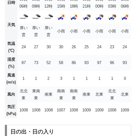
日時
06時
09時
12時
15時
18時
21時
00時
03時
06時
天気
厚い
厚い
厚い
小雨
小雨
小雨
小雨
小雨
小雨
雲
雲
雲
気温
24
27
30
30
26
25
24
23
24
(℃)
湿度
87
73
52
58
86
93
97
96
93
(%)
風速
1
1
2
3
1
1
1
1
0
(m/s)
北北
東南
南南
南南
北北
風向
南東
南東
北東
北東
東
東
東
東
東
気圧
1008
1008
1008
1007
1008
1009
1009
1008
1009
(hPa)
日の出・日の入り