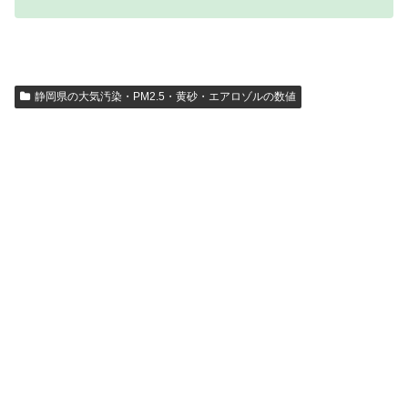
静岡県の大気汚染・PM2.5・黄砂・エアロゾルの数値