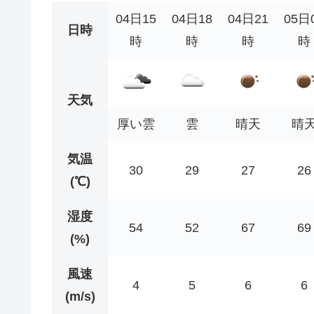
04日15
04日18
04日21
05日
日時
時
時
時
時
天気
厚い雲
雲
晴天
晴
気温
30
29
27
26
(℃)
湿度
54
52
67
69
(%)
風速
4
5
6
6
(m/s)