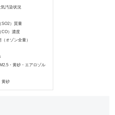
大気汚染状況
SO2）質量
（CO）濃度
態（オゾン全量）
き
M2.5・黄砂・エアロゾル
・黄砂