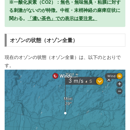
※一酸化炭素（CO2）：無色・無味無臭・粘膜に対す
る刺激がないのが特徴。中枢・末梢神経の麻痺症状に
関わる。
「濃い茶色」での表示は要注意。
オゾンの状態（オゾン全量）
現在のオゾンの状態（オゾン全量）は、以下のとおりで
す。