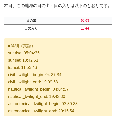
本日、この地域の日の出・日の入りは以下のとおりです。
日の出
05:03
日の入り
18:44
■詳細（英語）
sunrise: 05:04:36
sunset: 18:42:51
transit: 11:53:43
civil_twilight_begin: 04:37:34
civil_twilight_end: 19:09:53
nautical_twilight_begin: 04:04:57
nautical_twilight_end: 19:42:30
astronomical_twilight_begin: 03:30:33
astronomical_twilight_end: 20:16:54