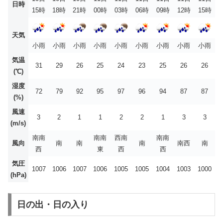
日時
15時
18時
21時
00時
03時
06時
09時
12時
15時
天気
小雨
小雨
小雨
小雨
小雨
小雨
小雨
小雨
小雨
気温
31
29
26
25
24
23
25
26
26
(℃)
湿度
72
79
92
95
97
96
94
87
87
(%)
風速
3
2
1
1
2
2
1
3
3
(m/s)
南南
南南
西南
南南
風向
南
南
南
南西
南
西
東
西
西
気圧
1007
1006
1007
1006
1005
1005
1004
1003
1000
(hPa)
日の出・日の入り