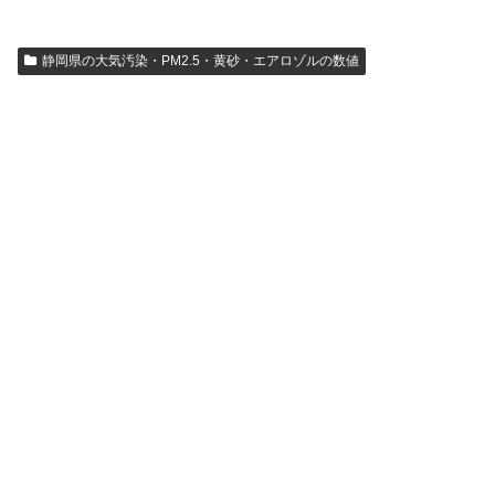
静岡県の大気汚染・PM2.5・黄砂・エアロゾルの数値