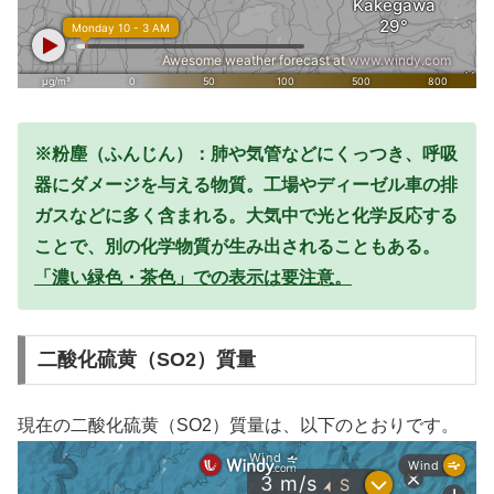
※粉塵（ふんじん）：肺や気管などにくっつき、呼吸
器にダメージを与える物質。工場やディーゼル車の排
ガスなどに多く含まれる。大気中で光と化学反応する
ことで、別の化学物質が生み出されることもある。
「濃い緑色・茶色」での表示は要注意。
二酸化硫黄（SO2）質量
現在の二酸化硫黄（SO2）質量は、以下のとおりです。