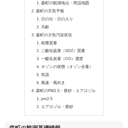
森町の観測地点・周辺地図
森町の天気予報
日の出・日の入り
月齢
森町の大気汚染状況
粉塵質量
二酸化硫黄（SO2）質量
一酸化炭素（CO）濃度
オゾンの状態（オゾン全量）
気温
風速・風向き
森町のPM2.5・黄砂・エアロゾル
pm2.5
エアロゾル・黄砂
森町の観測基礎情報