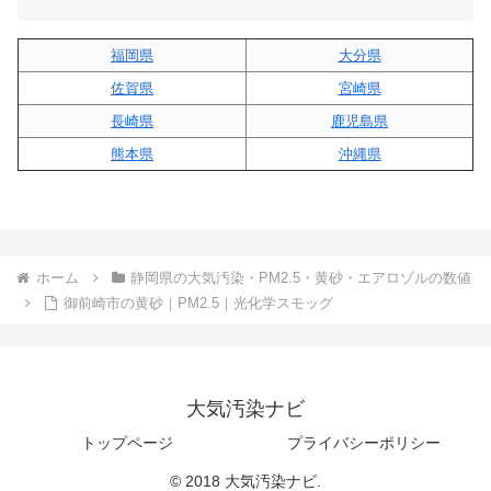
福岡県
大分県
佐賀県
宮崎県
長崎県
鹿児島県
熊本県
沖縄県
ホーム
静岡県の大気汚染・PM2.5・黄砂・エアロゾルの数値
御前崎市の黄砂｜PM2.5｜光化学スモッグ
大気汚染ナビ
トップページ
プライバシーポリシー
© 2018 大気汚染ナビ.