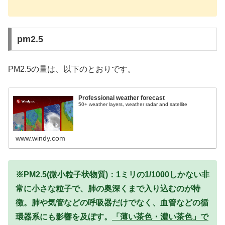
pm2.5
PM2.5の量は、以下のとおりです。
Professional weather forecast
50+ weather layers, weather radar and satellite
www.windy.com
※PM2.5(微小粒子状物質)：1ミリの1/1000しかない非
常に小さな粒子で、肺の奥深くまで入り込むのが特
徴。肺や気管などの呼吸器だけでなく、血管などの循
環器系にも影響を及ぼす。
「薄い茶色・濃い茶色」で