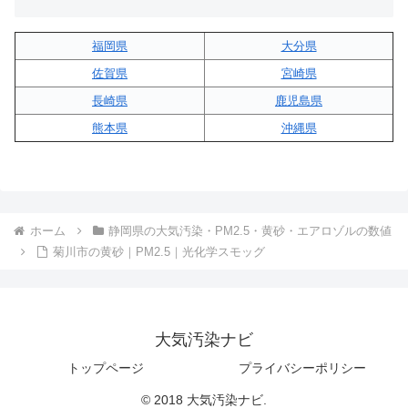
福岡県
大分県
佐賀県
宮崎県
長崎県
鹿児島県
熊本県
沖縄県
ホーム
静岡県の大気汚染・PM2.5・黄砂・エアロゾルの数値
菊川市の黄砂｜PM2.5｜光化学スモッグ
大気汚染ナビ
トップページ
プライバシーポリシー
© 2018 大気汚染ナビ.