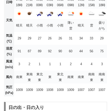
日時
18時
21時
00時
03時
06時
09時
12時
15時
18時
天気
薄い
曇り
晴天
晴天
小雨
小雨
小雨
晴天
雲
雲
がち
気温
29
29
27
26
26
31
34
33
29
(℃)
湿度
91
87
89
92
90
60
44
56
75
(%)
風速
3
2
1
1
1
2
4
4
3
(m/s)
東南
東北
東北
南南
南南
風向
南東
東
南東
南東
東
東
東
東
東
気圧
1009
1009
1009
1008
1009
1009
1007
1007
1007
(hPa)
日の出・日の入り