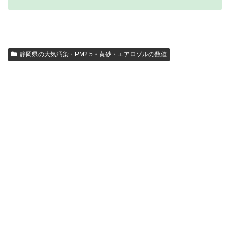
静岡県の大気汚染・PM2.5・黄砂・エアロゾルの数値