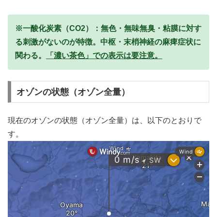
※一酸化炭素（CO2）：無色・無味無臭・粘膜に対す
る刺激がないのが特徴。中枢・末梢神経の麻痺症状に
関わる。
「濃い茶色」での表示は要注意。
オゾンの状態（オゾン全量）
現在のオゾンの状態（オゾン全量）は、以下のとおりで
す。