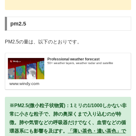
pm2.5
PM2.5の量は、以下のとおりです。
Professional weather forecast
50+ weather layers, weather radar and satellite
www.windy.com
※PM2.5(微小粒子状物質)：1ミリの1/1000しかない非
常に小さな粒子で、肺の奥深くまで入り込むのが特
徴。肺や気管などの呼吸器だけでなく、血管などの循
環器系にも影響を及ぼす。
「薄い茶色・濃い茶色」で