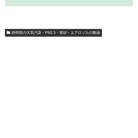
静岡県の大気汚染・PM2.5・黄砂・エアロゾルの数値