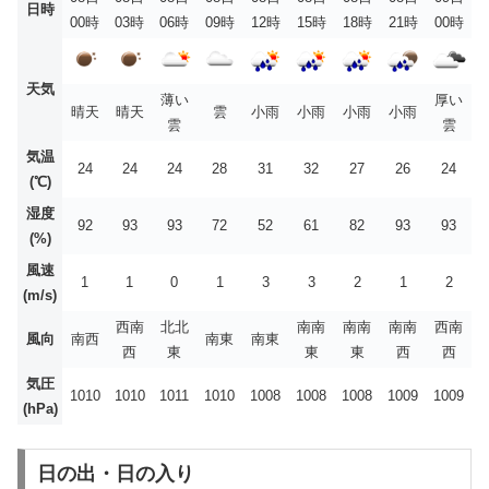
日時
00時
03時
06時
09時
12時
15時
18時
21時
00時
天気
薄い
厚い
晴天
晴天
雲
小雨
小雨
小雨
小雨
雲
雲
気温
24
24
24
28
31
32
27
26
24
(℃)
湿度
92
93
93
72
52
61
82
93
93
(%)
風速
1
1
0
1
3
3
2
1
2
(m/s)
西南
北北
南南
南南
南南
西南
風向
南西
南東
南東
西
東
東
東
西
西
気圧
1010
1010
1011
1010
1008
1008
1008
1009
1009
(hPa)
日の出・日の入り