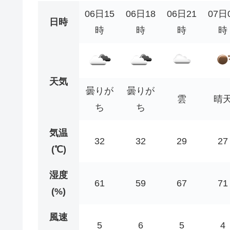
06日15
06日18
06日21
07日
日時
時
時
時
時
天気
曇りが
曇りが
雲
晴
ち
ち
気温
32
32
29
27
(℃)
湿度
61
59
67
71
(%)
風速
5
6
5
4