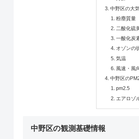
中野区の大
粉塵質量
二酸化硫黄
一酸化炭
オゾンの
気温
風速・風
中野区のPM
pm2.5
エアロゾ
中野区の観測基礎情報