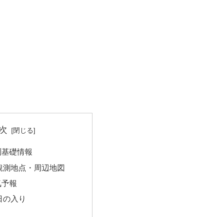
次
測基礎情報
観測地点・周辺地図
気予報
日の入り