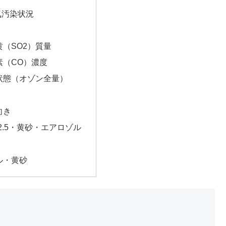
気汚染状況
（SO2）質量
素（CO）濃度
状態（オゾン全量）
向き
2.5・黄砂・エアロゾル
ル・黄砂