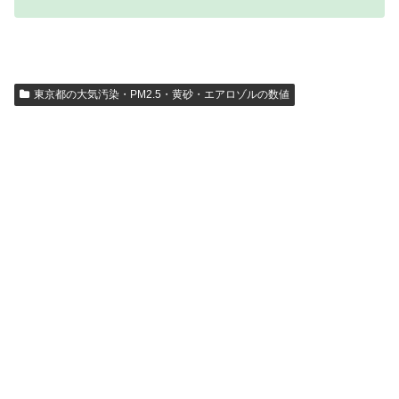
東京都の大気汚染・PM2.5・黄砂・エアロゾルの数値