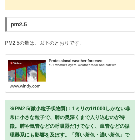
pm2.5
PM2.5の量は、以下のとおりです。
Professional weather forecast
50+ weather layers, weather radar and satellite
www.windy.com
※PM2.5(微小粒子状物質)：1ミリの1/1000しかない非
常に小さな粒子で、肺の奥深くまで入り込むのが特
徴。肺や気管などの呼吸器だけでなく、血管などの循
環器系にも影響を及ぼす。
「薄い茶色・濃い茶色」で