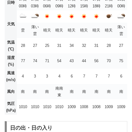
日時
00時
03時
06時
09時
12時
15時
18時
21時
00時
天気
薄い
薄い
雲
晴天
晴天
晴天
晴天
晴天
晴天
雲
雲
気温
28
27
25
31
34
32
31
28
27
(℃)
湿度
77
74
71
54
43
44
56
70
75
(%)
風速
4
3
3
4
6
7
7
7
6
(m/s)
南南
風向
南
南
南
南
南
南
南
南
東
気圧
1010
1010
1010
1010
1009
1008
1008
1009
1009
(hPa)
日の出・日の入り