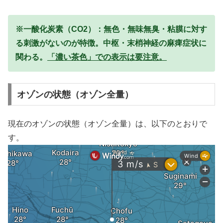
※一酸化炭素（CO2）：無色・無味無臭・粘膜に対す
る刺激がないのが特徴。中枢・末梢神経の麻痺症状に
関わる。
「濃い茶色」での表示は要注意。
オゾンの状態（オゾン全量）
現在のオゾンの状態（オゾン全量）は、以下のとおりで
す。