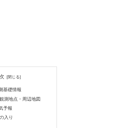
次
測基礎情報
観測地点・周辺地図
気予報
の入り