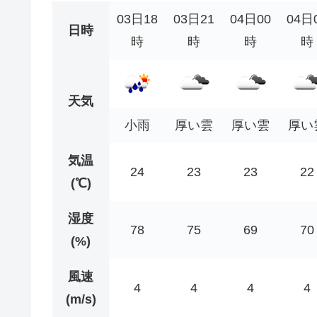
03日18
03日21
04日00
04日
日時
時
時
時
時
天気
小雨
厚い雲
厚い雲
厚い
気温
24
23
23
22
(℃)
湿度
78
75
69
70
(%)
風速
4
4
4
4
(m/s)