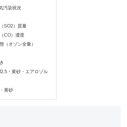
気汚染状況
（SO2）質量
（CO）濃度
態（オゾン全量）
き
2.5・黄砂・エアロゾル
・黄砂