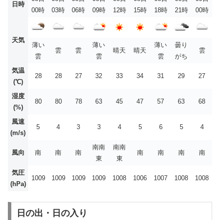
日時
00時
03時
06時
09時
12時
15時
18時
21時
00時
天気
薄い
薄い
薄い
曇り
雲
雲
晴天
晴天
雲
雲
雲
雲
がち
気温
28
28
27
32
33
34
31
29
27
(℃)
湿度
80
80
78
63
45
47
57
63
68
(%)
風速
5
4
3
3
4
5
6
5
4
(m/s)
南南
南南
風向
南
南
南
南
南
南
南
東
東
気圧
1009
1009
1009
1009
1008
1006
1007
1008
1008
(hPa)
日の出・日の入り