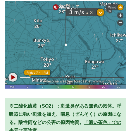
※二酸化硫黄（SO2）：刺激臭がある無色の気体。呼
吸器に強い刺激を加え、喘息（ぜんそく）の原因にな
る。酸性雨などの公害の原因物質。
「濃い茶色」での
表示は要注意。