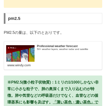
pm2.5
PM2.5の量は、以下のとおりです。
Professional weather forecast
50+ weather layers, weather radar and satellite
www.windy.com
※PM2.5(微小粒子状物質)：1ミリの1/1000しかない非
常に小さな粒子で、肺の奥深くまで入り込むのが特
徴。肺や気管などの呼吸器だけでなく、血管などの循
環器系にも影響を及ぼす。
「薄い茶色・濃い茶色」で