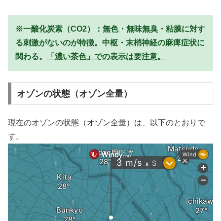
※一酸化炭素（CO2）：無色・無味無臭・粘膜に対す
る刺激がないのが特徴。中枢・末梢神経の麻痺症状に
関わる。
「濃い茶色」での表示は要注意。
オゾンの状態（オゾン全量）
現在のオゾンの状態（オゾン全量）は、以下のとおりで
す。