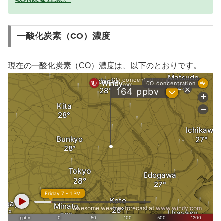
一酸化炭素（CO）濃度
現在の一酸化炭素（CO）濃度は、以下のとおりです。