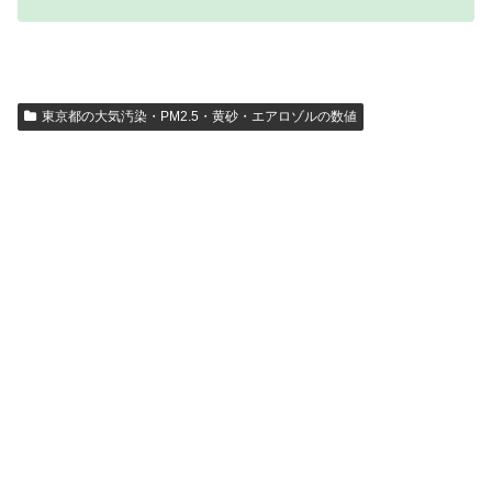
東京都の大気汚染・PM2.5・黄砂・エアロゾルの数値