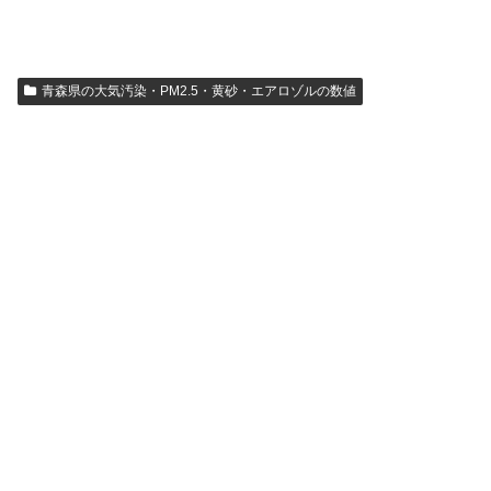
青森県の大気汚染・PM2.5・黄砂・エアロゾルの数値