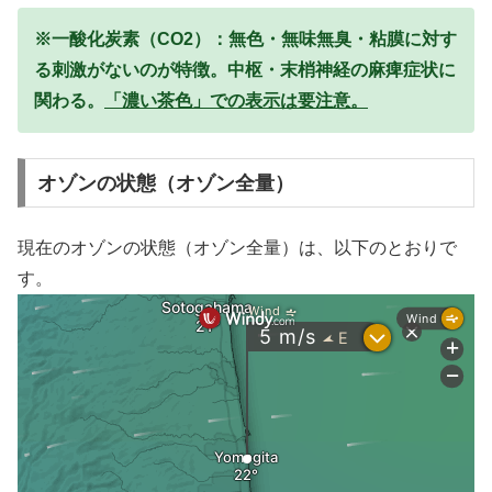
※一酸化炭素（CO2）：無色・無味無臭・粘膜に対す
る刺激がないのが特徴。中枢・末梢神経の麻痺症状に
関わる。
「濃い茶色」での表示は要注意。
オゾンの状態（オゾン全量）
現在のオゾンの状態（オゾン全量）は、以下のとおりで
す。