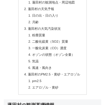
蓬田村の観測地点・周辺地図
蓬田村の天気予報
日の出・日の入り
月齢
蓬田村の大気汚染状況
粉塵質量
二酸化硫黄（SO2）質量
一酸化炭素（CO）濃度
オゾンの状態（オゾン全量）
気温
風速・風向き
蓬田村のPM2.5・黄砂・エアロゾル
pm2.5
エアロゾル・黄砂
蓬田村の観測基礎情報