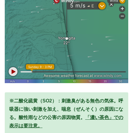
※二酸化硫黄（SO2）：刺激臭がある無色の気体。呼
吸器に強い刺激を加え、喘息（ぜんそく）の原因にな
る。酸性雨などの公害の原因物質。
「濃い茶色」での
表示は要注意。