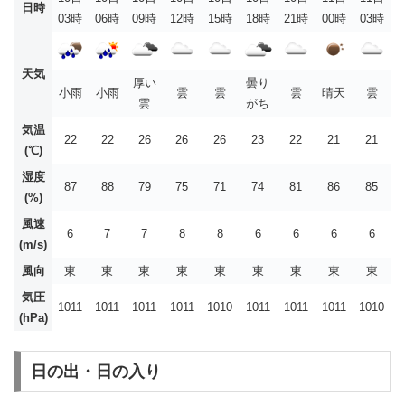
日時
03時
06時
09時
12時
15時
18時
21時
00時
03時
天気
厚い
曇り
小雨
小雨
雲
雲
雲
晴天
雲
雲
がち
気温
22
22
26
26
26
23
22
21
21
(℃)
湿度
87
88
79
75
71
74
81
86
85
(%)
風速
6
7
7
8
8
6
6
6
6
(m/s)
風向
東
東
東
東
東
東
東
東
東
気圧
1011
1011
1011
1011
1010
1011
1011
1011
1010
(hPa)
日の出・日の入り