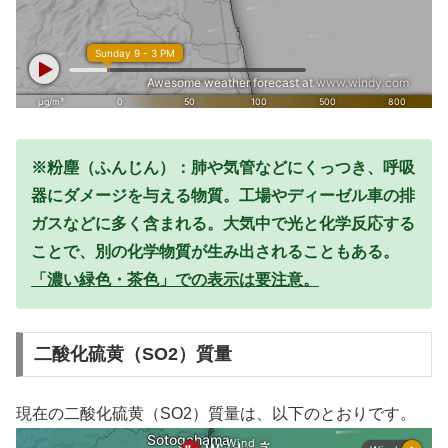
※粉塵（ふんじん）：肺や気管などにくっつき、呼吸
器にダメージを与える物質。工場やディーゼル車の排
ガスなどに多く含まれる。大気中で光と化学反応する
ことで、別の化学物質が生み出されることもある。
「濃い緑色・茶色」での表示は要注意。
二酸化硫黄（SO2）質量
現在の二酸化硫黄（SO2）質量は、以下のとおりです。