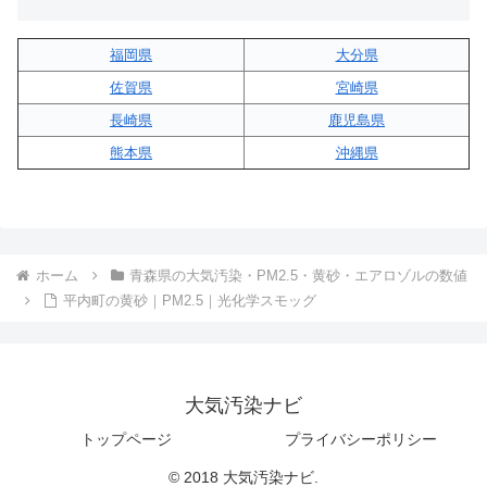
福岡県
大分県
佐賀県
宮崎県
長崎県
鹿児島県
熊本県
沖縄県
ホーム
青森県の大気汚染・PM2.5・黄砂・エアロゾルの数値
平内町の黄砂｜PM2.5｜光化学スモッグ
大気汚染ナビ
トップページ
プライバシーポリシー
© 2018 大気汚染ナビ.