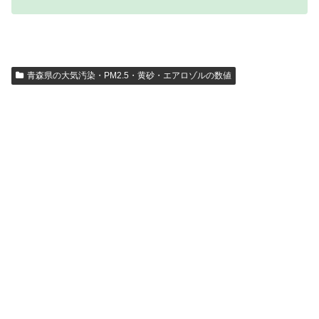
青森県の大気汚染・PM2.5・黄砂・エアロゾルの数値