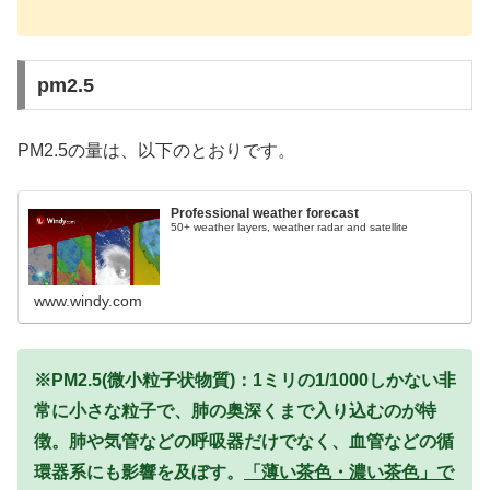
pm2.5
PM2.5の量は、以下のとおりです。
Professional weather forecast
50+ weather layers, weather radar and satellite
www.windy.com
※PM2.5(微小粒子状物質)：1ミリの1/1000しかない非
常に小さな粒子で、肺の奥深くまで入り込むのが特
徴。肺や気管などの呼吸器だけでなく、血管などの循
環器系にも影響を及ぼす。
「薄い茶色・濃い茶色」で