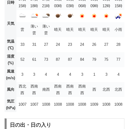
日時
15時
18時
21時
00時
03時
06時
09時
12時
15時
天気
薄い
薄い
雲
晴天
晴天
晴天
晴天
晴天
小雨
雲
雲
気温
33
31
27
24
23
24
26
27
28
(℃)
湿度
52
61
73
87
87
84
79
75
77
(%)
風速
3
3
4
4
4
3
1
3
4
(m/s)
西北
西南
西南
西南
西南
風向
南西
西
北西
北西
西
西
西
西
西
気圧
1007
1007
1008
1008
1008
1008
1009
1008
1008
(hPa)
日の出・日の入り