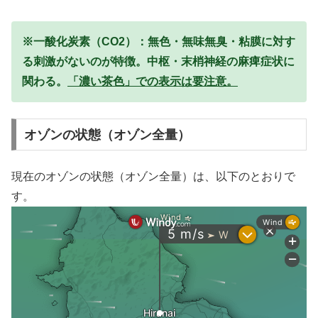
※一酸化炭素（CO2）：無色・無味無臭・粘膜に対す
る刺激がないのが特徴。中枢・末梢神経の麻痺症状に
関わる。
「濃い茶色」での表示は要注意。
オゾンの状態（オゾン全量）
現在のオゾンの状態（オゾン全量）は、以下のとおりで
す。