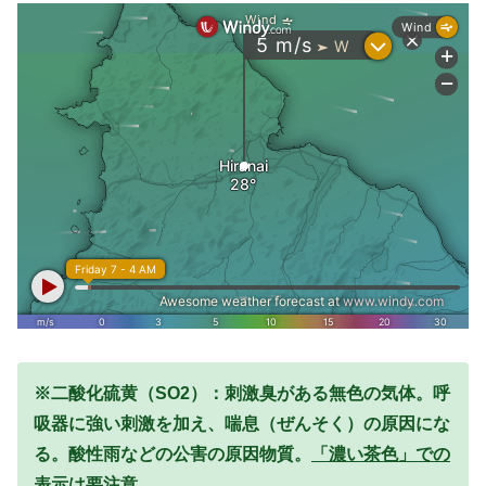
※二酸化硫黄（SO2）：刺激臭がある無色の気体。呼
吸器に強い刺激を加え、喘息（ぜんそく）の原因にな
る。酸性雨などの公害の原因物質。
「濃い茶色」での
表示は要注意。