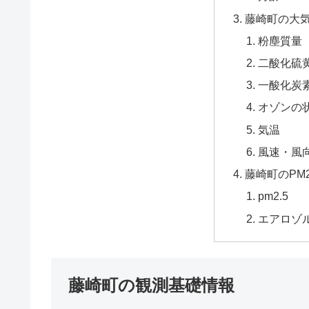
藤崎町の大
粉塵質量
二酸化硫黄
一酸化炭
オゾンの
気温
風速・風
藤崎町のPM
pm2.5
エアロゾ
藤崎町の観測基礎情報