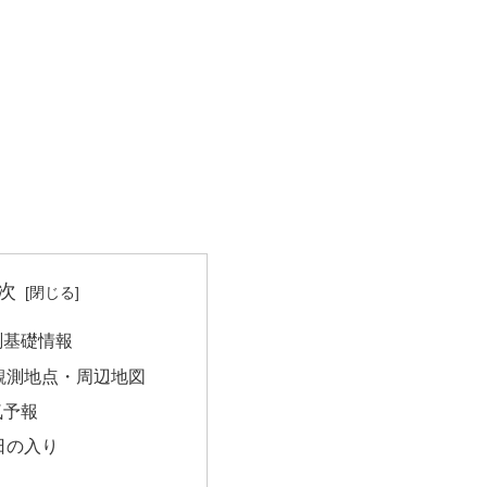
次
測基礎情報
観測地点・周辺地図
気予報
日の入り