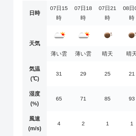
07日15
07日18
07日21
08日
日時
時
時
時
時
天気
薄い雲
薄い雲
晴天
晴
気温
31
29
25
21
(℃)
湿度
65
71
85
93
(%)
風速
4
2
1
1
(m/s)