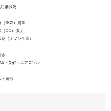
気汚染状況
（SO2）質量
素（CO）濃度
状態（オゾン全量）
向き
2.5・黄砂・エアロゾル
ル・黄砂