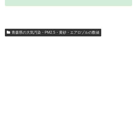
青森県の大気汚染・PM2.5・黄砂・エアロゾルの数値