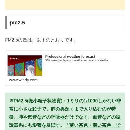
pm2.5
PM2.5の量は、以下のとおりです。
Professional weather forecast
50+ weather layers, weather radar and satellite
www.windy.com
※PM2.5(微小粒子状物質)：1ミリの1/1000しかない非
常に小さな粒子で、肺の奥深くまで入り込むのが特
徴。肺や気管などの呼吸器だけでなく、血管などの循
環器系にも影響を及ぼす。
「薄い茶色・濃い茶色」で