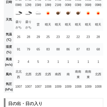
日時
09時
12時
15時
18時
21時
00時
03時
06時
09時
天気
曇り
曇り
雲
晴天
晴天
晴天
晴天
晴天
晴天
がち
がち
気温
26
28
29
25
23
22
22
23
28
(℃)
湿度
91
79
65
83
88
86
87
83
68
(%)
風速
2
4
5
3
1
1
1
1
1
(m/s)
北北
南南
南南
風向
北西
北西
北西
南西
南
北西
西
東
東
気圧
1007
1007
1007
1008
1009
1009
1008
1009
1008
(hPa)
日の出・日の入り