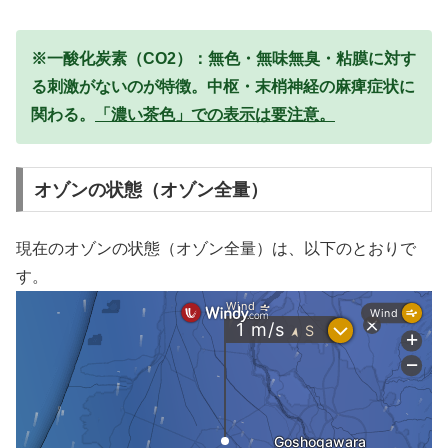
※一酸化炭素（CO2）：無色・無味無臭・粘膜に対す
る刺激がないのが特徴。中枢・末梢神経の麻痺症状に
関わる。
「濃い茶色」での表示は要注意。
オゾンの状態（オゾン全量）
現在のオゾンの状態（オゾン全量）は、以下のとおりで
す。