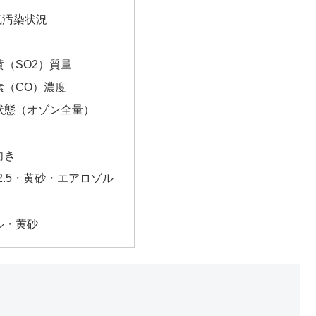
気汚染状況
（SO2）質量
素（CO）濃度
状態（オゾン全量）
向き
2.5・黄砂・エアロゾル
ル・黄砂