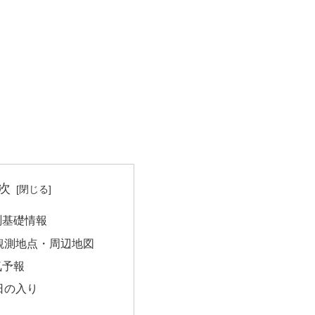
次
測基礎情報
観測地点・周辺地図
気予報
日の入り