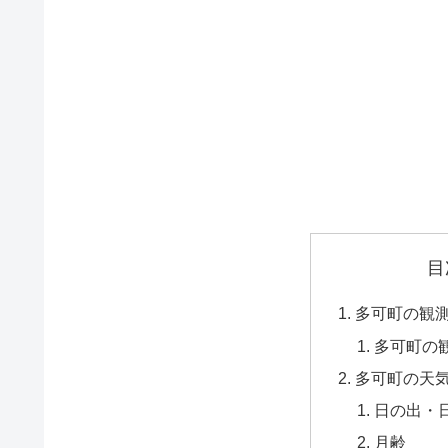
目
多可町の観
多可町の
多可町の天
日の出・
月齢