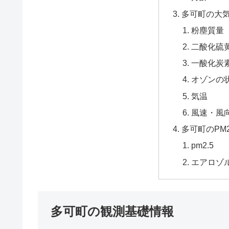
多可町の大
粉塵質量
二酸化硫黄
一酸化炭
オゾンの
気温
風速・風
多可町のPM
pm2.5
エアロゾ
多可町の観測基礎情報