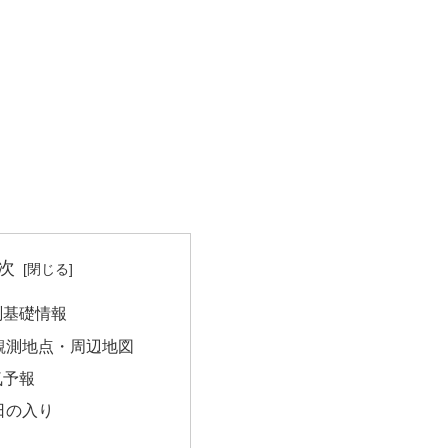
次
測基礎情報
観測地点・周辺地図
気予報
日の入り