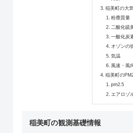
稲美町の大
粉塵質量
二酸化硫黄
一酸化炭
オゾンの
気温
風速・風
稲美町のPM
pm2.5
エアロゾ
稲美町の観測基礎情報