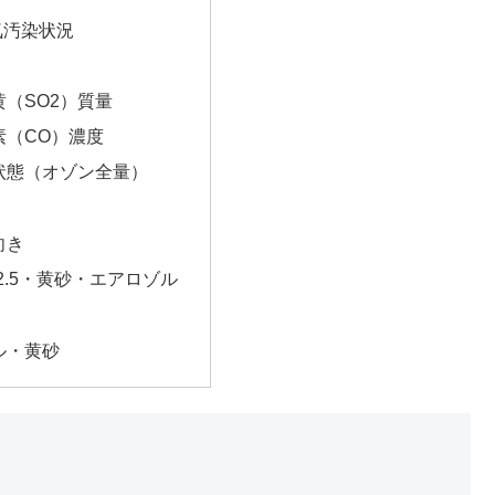
気汚染状況
（SO2）質量
素（CO）濃度
状態（オゾン全量）
向き
2.5・黄砂・エアロゾル
ル・黄砂