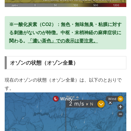
※一酸化炭素（CO2）：無色・無味無臭・粘膜に対す
る刺激がないのが特徴。中枢・末梢神経の麻痺症状に
関わる。
「濃い茶色」での表示は要注意。
オゾンの状態（オゾン全量）
現在のオゾンの状態（オゾン全量）は、以下のとおりで
す。