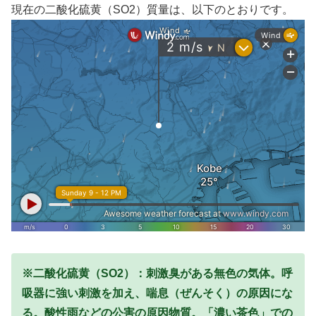
現在の二酸化硫黄（SO2）質量は、以下のとおりです。
※二酸化硫黄（SO2）：刺激臭がある無色の気体。呼
吸器に強い刺激を加え、喘息（ぜんそく）の原因にな
る。酸性雨などの公害の原因物質。
「濃い茶色」での