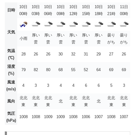
10日
10日
10日
10日
10日
10日
10日
10日
11日
日時
00時
03時
06時
09時
12時
15時
18時
21時
00時
天気
厚い
厚い
厚い
厚い
厚い
厚い
曇り
曇り
小雨
雲
雲
雲
雲
雲
雲
がち
がち
気温
28
26
26
30
32
31
29
27
26
(℃)
湿度
79
82
80
68
55
52
64
69
69
(%)
風速
4
3
3
4
4
6
6
5
3
(m/s)
北北
北北
北北
北北
北北
北北
北北
風向
北
北
東
東
東
東
東
東
東
気圧
1008
1008
1009
1009
1008
1006
1007
1008
1007
(hPa)