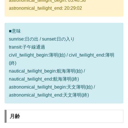
astronomical_twilight_begin: 03:40:58
astronomical_twilight_end: 20:29:02
■意味
sunrise:日の出 / sunset:日の入り
transit:子午線通過
civil_twilight_begin:薄明(始) / civil_twilight_end:薄明
(終)
nautical_twilight_begin:航海薄明(始) /
nautical_twilight_end:航海薄明(終)
astronomical_twilight_begin:天文薄明(始) /
astronomical_twilight_end:天文薄明(終)
月齢