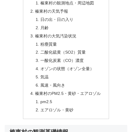
榛東村の観測地点・周辺地図
榛東村の天気予報
日の出・日の入り
月齢
榛東村の大気汚染状況
粉塵質量
二酸化硫黄（SO2）質量
一酸化炭素（CO）濃度
オゾンの状態（オゾン全量）
気温
風速・風向き
榛東村のPM2.5・黄砂・エアロゾル
pm2.5
エアロゾル・黄砂
榛東村の観測基礎情報