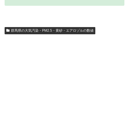
群馬県の大気汚染・PM2.5・黄砂・エアロゾルの数値