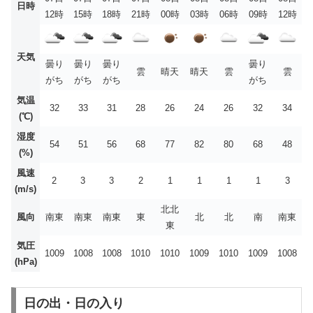
日時
12時
15時
18時
21時
00時
03時
06時
09時
12時
天気
曇り
曇り
曇り
曇り
雲
晴天
晴天
雲
雲
がち
がち
がち
がち
気温
32
33
31
28
26
24
26
32
34
(℃)
湿度
54
51
56
68
77
82
80
68
48
(%)
風速
2
3
3
2
1
1
1
1
3
(m/s)
北北
風向
南東
南東
南東
東
北
北
南
南東
東
気圧
1009
1008
1008
1010
1010
1009
1010
1009
1008
(hPa)
日の出・日の入り