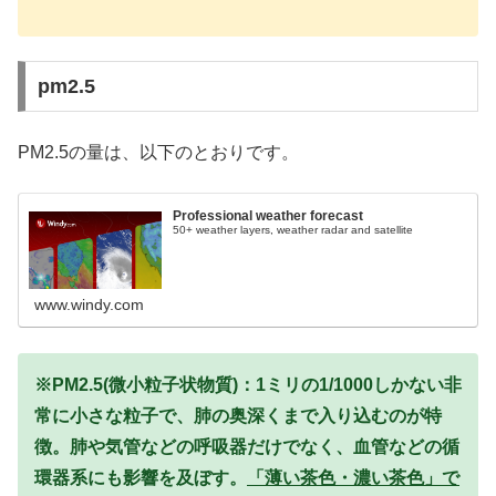
pm2.5
PM2.5の量は、以下のとおりです。
Professional weather forecast
50+ weather layers, weather radar and satellite
www.windy.com
※PM2.5(微小粒子状物質)：1ミリの1/1000しかない非
常に小さな粒子で、肺の奥深くまで入り込むのが特
徴。肺や気管などの呼吸器だけでなく、血管などの循
環器系にも影響を及ぼす。
「薄い茶色・濃い茶色」で