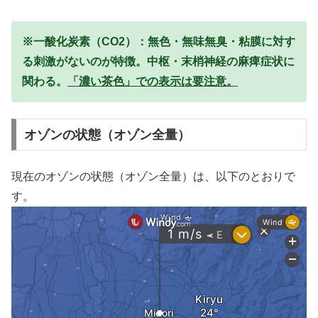
※一酸化炭素（CO2）：無色・無味無臭・粘膜に対す
る刺激がないのが特徴。中枢・末梢神経の麻痺症状に
関わる。
「濃い茶色」での表示は要注意。
オゾンの状態（オゾン全量）
現在のオゾンの状態（オゾン全量）は、以下のとおりで
す。