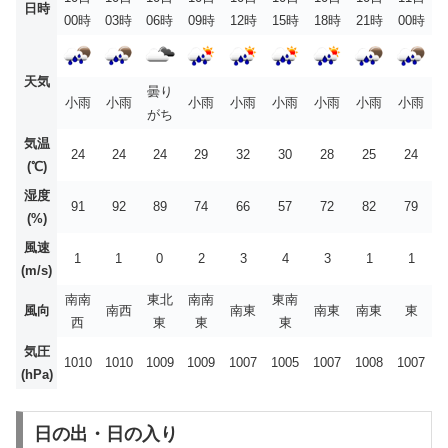
日時
00時
03時
06時
09時
12時
15時
18時
21時
00時
天気
曇り
小雨
小雨
小雨
小雨
小雨
小雨
小雨
小雨
がち
気温
24
24
24
29
32
30
28
25
24
(℃)
湿度
91
92
89
74
66
57
72
82
79
(%)
風速
1
1
0
2
3
4
3
1
1
(m/s)
南南
東北
南南
東南
風向
南西
南東
南東
南東
東
西
東
東
東
気圧
1010
1010
1009
1009
1007
1005
1007
1008
1007
(hPa)
日の出・日の入り