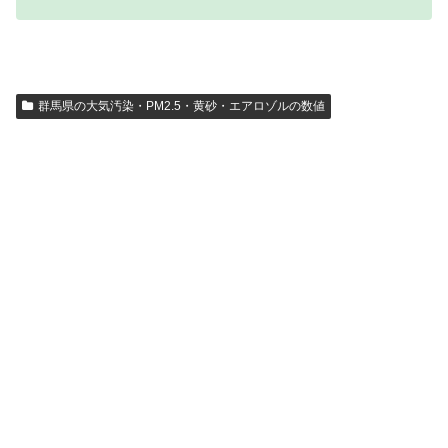
群馬県の大気汚染・PM2.5・黄砂・エアロゾルの数値