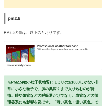
pm2.5
PM2.5の量は、以下のとおりです。
Professional weather forecast
50+ weather layers, weather radar and satellite
www.windy.com
※PM2.5(微小粒子状物質)：1ミリの1/1000しかない非
常に小さな粒子で、肺の奥深くまで入り込むのが特
徴。肺や気管などの呼吸器だけでなく、血管などの循
環器系にも影響を及ぼす。
「薄い茶色・濃い茶色」で