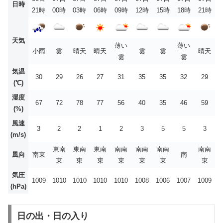
日時
21時
00時
03時
06時
09時
12時
15時
18時
21時
天気
薄い
薄い
小雨
雲
晴天
晴天
雲
雲
晴天
雲
雲
気温
30
29
26
27
31
35
35
32
29
(℃)
湿度
67
72
78
77
56
40
35
46
59
(%)
風速
3
2
2
1
2
3
5
5
3
(m/s)
東南
東南
東南
南南
南南
南南
南南
風向
南東
南
東
東
東
東
東
東
東
気圧
1009
1010
1010
1010
1010
1008
1006
1007
1009
(hPa)
日の出・日の入り