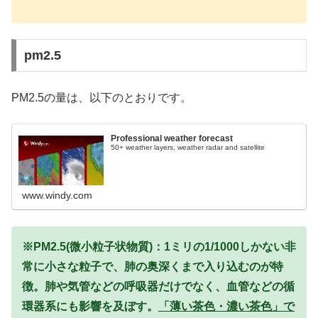
pm2.5
PM2.5の量は、以下のとおりです。
Professional weather forecast
50+ weather layers, weather radar and satellite
www.windy.com
※PM2.5(微小粒子状物質)：1ミリの1/1000しかない非
常に小さな粒子で、肺の奥深くまで入り込むのが特
徴。肺や気管などの呼吸器だけでなく、血管などの循
環器系にも影響を及ぼす。
「薄い茶色・濃い茶色」で