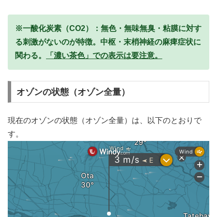
※一酸化炭素（CO2）：無色・無味無臭・粘膜に対す
る刺激がないのが特徴。中枢・末梢神経の麻痺症状に
関わる。
「濃い茶色」での表示は要注意。
オゾンの状態（オゾン全量）
現在のオゾンの状態（オゾン全量）は、以下のとおりで
す。