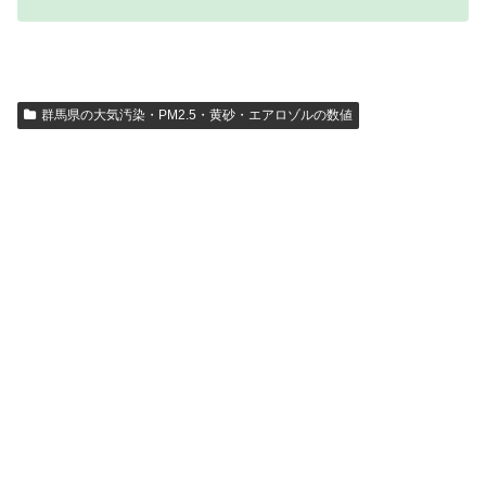
群馬県の大気汚染・PM2.5・黄砂・エアロゾルの数値