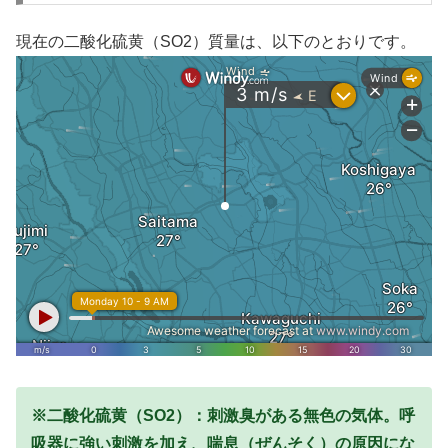
現在の二酸化硫黄（SO2）質量は、以下のとおりです。
※二酸化硫黄（SO2）：刺激臭がある無色の気体。呼
吸器に強い刺激を加え、喘息（ぜんそく）の原因にな