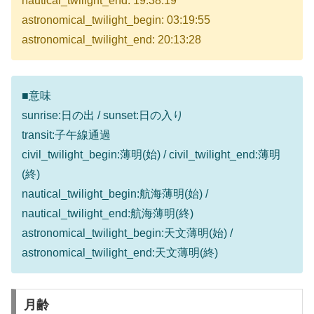
nautical_twilight_end: 19:38:19
astronomical_twilight_begin: 03:19:55
astronomical_twilight_end: 20:13:28
■意味
sunrise:日の出 / sunset:日の入り
transit:子午線通過
civil_twilight_begin:薄明(始) / civil_twilight_end:薄明
(終)
nautical_twilight_begin:航海薄明(始) /
nautical_twilight_end:航海薄明(終)
astronomical_twilight_begin:天文薄明(始) /
astronomical_twilight_end:天文薄明(終)
月齢