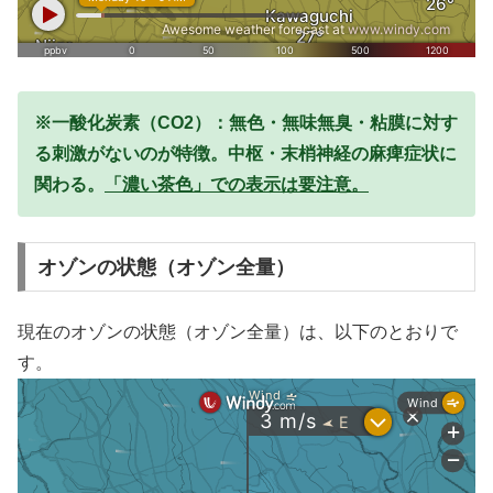
※一酸化炭素（CO2）：無色・無味無臭・粘膜に対す
る刺激がないのが特徴。中枢・末梢神経の麻痺症状に
関わる。
「濃い茶色」での表示は要注意。
オゾンの状態（オゾン全量）
現在のオゾンの状態（オゾン全量）は、以下のとおりで
す。