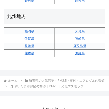
香川県
高知県
九州地方
福岡県
大分県
佐賀県
宮崎県
長崎県
鹿児島県
熊本県
沖縄県
ホーム
埼玉県の大気汚染・PM2.5・黄砂・エアロゾルの数値
さいたま市緑区の黄砂｜PM2.5｜光化学スモッグ