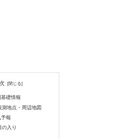
次
測基礎情報
観測地点・周辺地図
気予報
日の入り