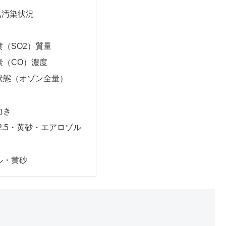
気汚染状況
（SO2）質量
素（CO）濃度
状態（オゾン全量）
向き
2.5・黄砂・エアロゾル
ル・黄砂