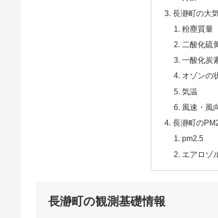
長瀞町の大
粉塵質量
二酸化硫黄
一酸化炭
オゾンの
気温
風速・風
長瀞町のPM
pm2.5
エアロゾ
長瀞町の観測基礎情報