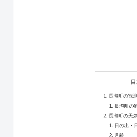
目
長瀞町の観
長瀞町の
長瀞町の天
日の出・
月齢