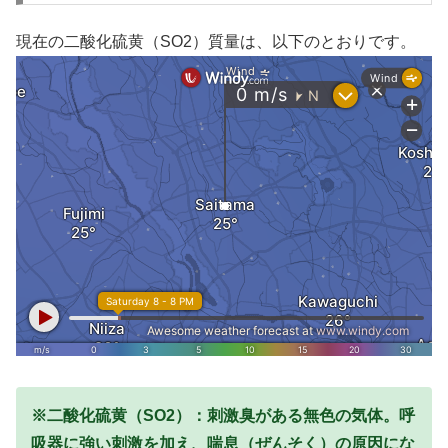
現在の二酸化硫黄（SO2）質量は、以下のとおりです。
※二酸化硫黄（SO2）：刺激臭がある無色の気体。呼
吸器に強い刺激を加え、喘息（ぜんそく）の原因にな