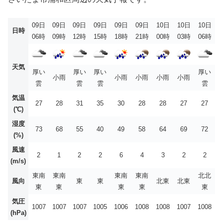
09日
09日
09日
09日
09日
09日
10日
10日
10日
日時
06時
09時
12時
15時
18時
21時
00時
03時
06時
天気
厚い
厚い
厚い
厚い
小雨
小雨
小雨
小雨
小雨
雲
雲
雲
雲
気温
27
28
31
35
30
28
28
27
27
(℃)
湿度
73
68
55
40
49
58
64
69
72
(%)
風速
2
1
2
2
6
4
3
2
2
(m/s)
東南
東南
東南
東南
北北
風向
東
東
北東
北東
東
東
東
東
東
気圧
1007
1007
1007
1005
1006
1008
1008
1007
1008
(hPa)