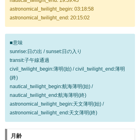
nautical_twilight_end: 19:39:43
astronomical_twilight_begin: 03:18:58
astronomical_twilight_end: 20:15:02
■意味
sunrise:日の出 / sunset:日の入り
transit:子午線通過
civil_twilight_begin:薄明(始) / civil_twilight_end:薄明
(終)
nautical_twilight_begin:航海薄明(始) /
nautical_twilight_end:航海薄明(終)
astronomical_twilight_begin:天文薄明(始) /
astronomical_twilight_end:天文薄明(終)
月齢