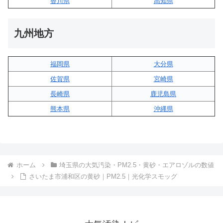
香川県
高知県
九州地方
福岡県
大分県
佐賀県
宮崎県
長崎県
鹿児島県
熊本県
沖縄県
ホーム
埼玉県の大気汚染・PM2.5・黄砂・エアロゾルの数値
さいたま市浦和区の黄砂｜PM2.5｜光化学スモッグ