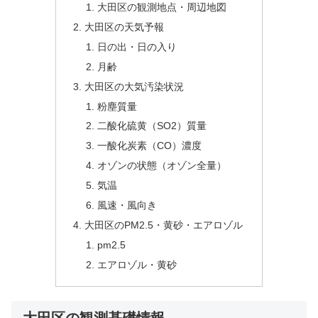
大田区の観測地点・周辺地図
大田区の天気予報
日の出・日の入り
月齢
大田区の大気汚染状況
粉塵質量
二酸化硫黄（SO2）質量
一酸化炭素（CO）濃度
オゾンの状態（オゾン全量）
気温
風速・風向き
大田区のPM2.5・黄砂・エアロゾル
pm2.5
エアロゾル・黄砂
大田区の観測基礎情報