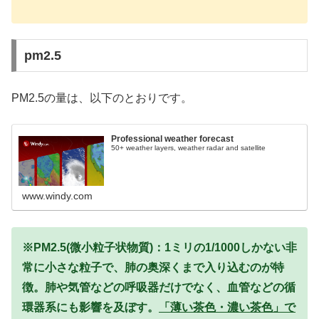
pm2.5
PM2.5の量は、以下のとおりです。
Professional weather forecast
50+ weather layers, weather radar and satellite
www.windy.com
※PM2.5(微小粒子状物質)：1ミリの1/1000しかない非
常に小さな粒子で、肺の奥深くまで入り込むのが特
徴。肺や気管などの呼吸器だけでなく、血管などの循
環器系にも影響を及ぼす。
「薄い茶色・濃い茶色」で