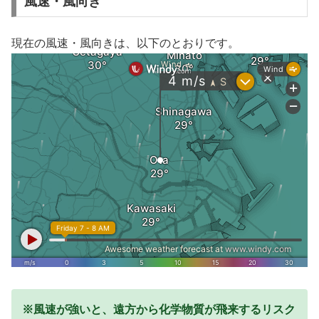
風速・風向き
現在の風速・風向きは、以下のとおりです。
※風速が強いと、遠方から化学物質が飛来するリスク