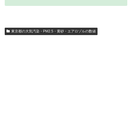
東京都の大気汚染・PM2.5・黄砂・エアロゾルの数値