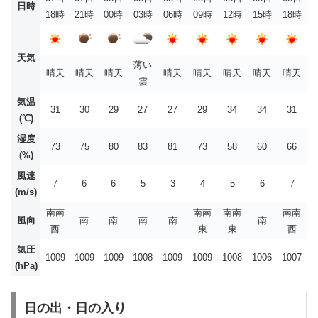
日時
18時
21時
00時
03時
06時
09時
12時
15時
18時
天気
薄い
晴天
晴天
晴天
晴天
晴天
晴天
晴天
晴天
雲
気温
31
30
29
27
27
29
34
34
31
(℃)
湿度
73
75
80
83
81
73
58
60
66
(%)
風速
7
6
6
5
3
4
5
6
7
(m/s)
南南
南南
南南
南南
風向
南
南
南
南
南
西
東
東
西
気圧
1009
1009
1009
1008
1009
1009
1008
1006
1007
(hPa)
日の出・日の入り