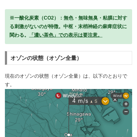
※一酸化炭素（CO2）：無色・無味無臭・粘膜に対す
る刺激がないのが特徴。中枢・末梢神経の麻痺症状に
関わる。
「濃い茶色」での表示は要注意。
オゾンの状態（オゾン全量）
現在のオゾンの状態（オゾン全量）は、以下のとおりで
す。