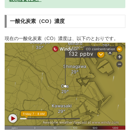
一酸化炭素（CO）濃度
現在の一酸化炭素（CO）濃度は、以下のとおりです。