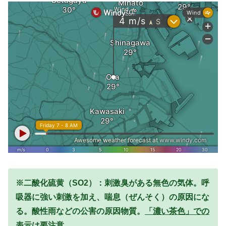
※二酸化硫黄（SO2）：刺激臭がある無色の気体。呼
吸器に強い刺激を加え、喘息（ぜんそく）の原因にな
る。酸性雨などの公害の原因物質。
「濃い茶色」での
表示は要注意。