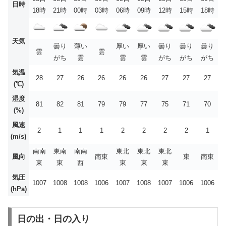
日時
18時
21時
00時
03時
06時
09時
12時
15時
18時
天気
曇り
薄い
厚い
厚い
曇り
曇り
曇り
雲
雲
がち
雲
雲
雲
がち
がち
がち
気温
28
27
26
26
26
26
27
27
27
(℃)
湿度
81
82
81
79
79
77
75
71
70
(%)
風速
2
1
1
1
2
2
2
2
1
(m/s)
南南
東南
南南
東北
東北
東北
風向
南東
東
南東
東
東
西
東
東
東
気圧
1007
1008
1008
1006
1007
1008
1007
1006
1006
(hPa)
日の出・日の入り