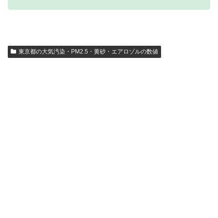
東京都の大気汚染・PM2.5・黄砂・エアロゾルの数値