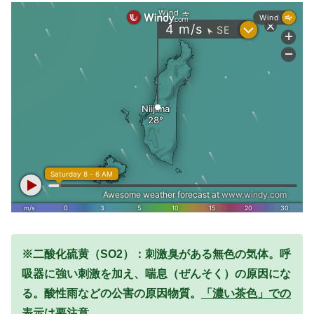
※二酸化硫黄（SO2）：刺激臭がある無色の気体。呼
吸器に強い刺激を加え、喘息（ぜんそく）の原因にな
る。酸性雨などの公害の原因物質。
「濃い茶色」での
表示は要注意。