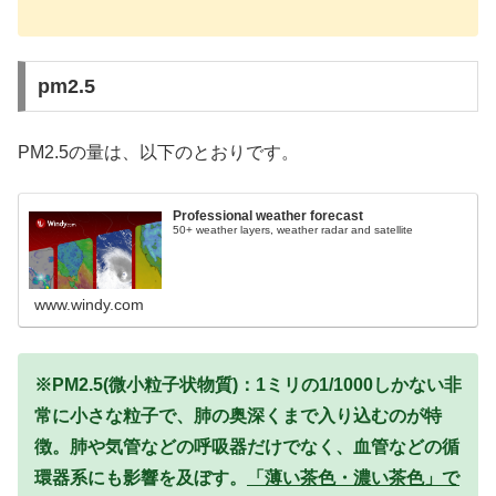
pm2.5
PM2.5の量は、以下のとおりです。
Professional weather forecast
50+ weather layers, weather radar and satellite
www.windy.com
※PM2.5(微小粒子状物質)：1ミリの1/1000しかない非
常に小さな粒子で、肺の奥深くまで入り込むのが特
徴。肺や気管などの呼吸器だけでなく、血管などの循
環器系にも影響を及ぼす。
「薄い茶色・濃い茶色」で