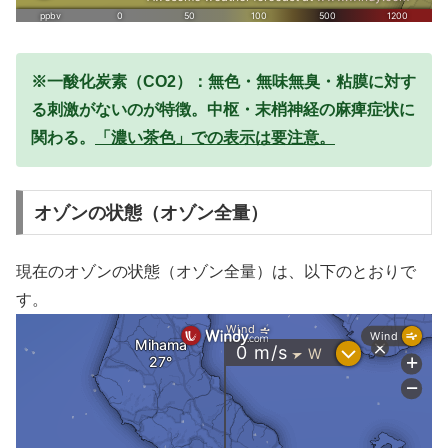
※一酸化炭素（CO2）：無色・無味無臭・粘膜に対す
る刺激がないのが特徴。中枢・末梢神経の麻痺症状に
関わる。
「濃い茶色」での表示は要注意。
オゾンの状態（オゾン全量）
現在のオゾンの状態（オゾン全量）は、以下のとおりで
す。