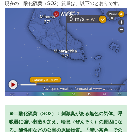
現在の二酸化硫黄（SO2）質量は、以下のとおりです。
※二酸化硫黄（SO2）：刺激臭がある無色の気体。呼
吸器に強い刺激を加え、喘息（ぜんそく）の原因にな
る。酸性雨などの公害の原因物質。
「濃い茶色」での