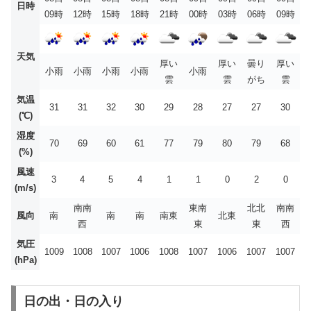
日時
09時
12時
15時
18時
21時
00時
03時
06時
09時
天気
厚い
厚い
曇り
厚い
小雨
小雨
小雨
小雨
小雨
雲
雲
がち
雲
気温
31
31
32
30
29
28
27
27
30
(℃)
湿度
70
69
60
61
77
79
80
79
68
(%)
風速
3
4
5
4
1
1
0
2
0
(m/s)
南南
東南
北北
南南
風向
南
南
南
南東
北東
西
東
東
西
気圧
1009
1008
1007
1006
1008
1007
1006
1007
1007
(hPa)
日の出・日の入り