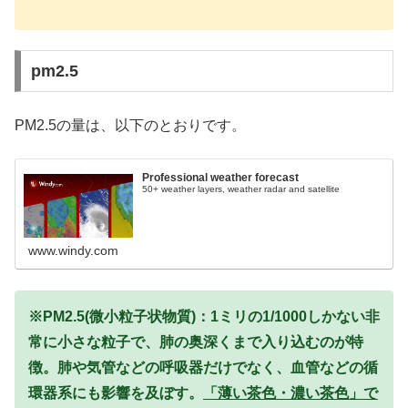
pm2.5
PM2.5の量は、以下のとおりです。
Professional weather forecast
50+ weather layers, weather radar and satellite
www.windy.com
※PM2.5(微小粒子状物質)：1ミリの1/1000しかない非
常に小さな粒子で、肺の奥深くまで入り込むのが特
徴。肺や気管などの呼吸器だけでなく、血管などの循
環器系にも影響を及ぼす。
「薄い茶色・濃い茶色」で