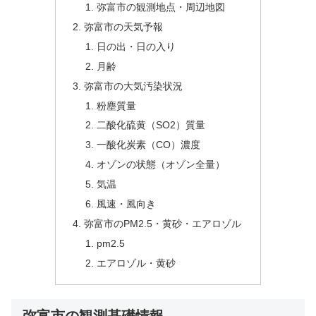
弥富市の観測地点・周辺地図
弥富市の天気予報
日の出・日の入り
月齢
弥富市の大気汚染状況
粉塵質量
二酸化硫黄（SO2）質量
一酸化炭素（CO）濃度
オゾンの状態（オゾン全量）
気温
風速・風向き
弥富市のPM2.5・黄砂・エアロゾル
pm2.5
エアロゾル・黄砂
弥富市の観測基礎情報