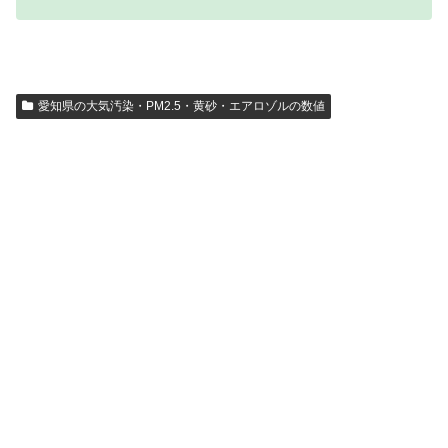
愛知県の大気汚染・PM2.5・黄砂・エアロゾルの数値