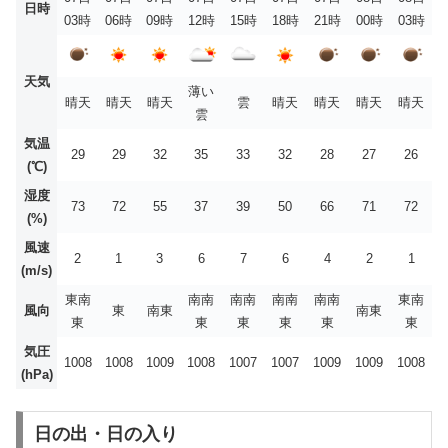
日時
03時
06時
09時
12時
15時
18時
21時
00時
03時
天気
薄い
晴天
晴天
晴天
雲
晴天
晴天
晴天
晴天
雲
気温
29
29
32
35
33
32
28
27
26
(℃)
湿度
73
72
55
37
39
50
66
71
72
(%)
風速
2
1
3
6
7
6
4
2
1
(m/s)
東南
南南
南南
南南
南南
東南
風向
東
南東
南東
東
東
東
東
東
東
気圧
1008
1008
1009
1008
1007
1007
1009
1009
1008
(hPa)
日の出・日の入り