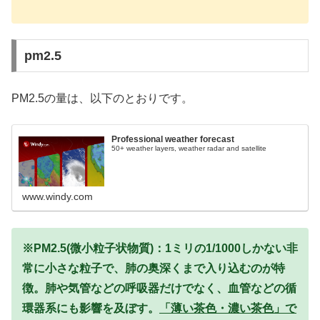
pm2.5
PM2.5の量は、以下のとおりです。
Professional weather forecast
50+ weather layers, weather radar and satellite
www.windy.com
※PM2.5(微小粒子状物質)：1ミリの1/1000しかない非
常に小さな粒子で、肺の奥深くまで入り込むのが特
徴。肺や気管などの呼吸器だけでなく、血管などの循
環器系にも影響を及ぼす。
「薄い茶色・濃い茶色」で