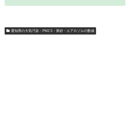
愛知県の大気汚染・PM2.5・黄砂・エアロゾルの数値