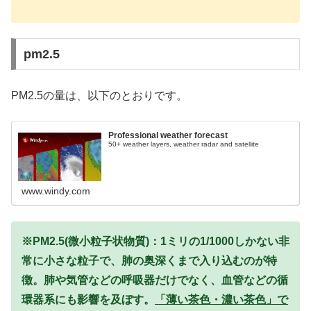
pm2.5
PM2.5の量は、以下のとおりです。
Professional weather forecast
50+ weather layers, weather radar and satellite
www.windy.com
※PM2.5(微小粒子状物質)：1ミリの1/1000しかない非
常に小さな粒子で、肺の奥深くまで入り込むのが特
徴。肺や気管などの呼吸器だけでなく、血管などの循
環器系にも影響を及ぼす。
「薄い茶色・濃い茶色」で