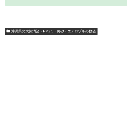
沖縄県の大気汚染・PM2.5・黄砂・エアロゾルの数値