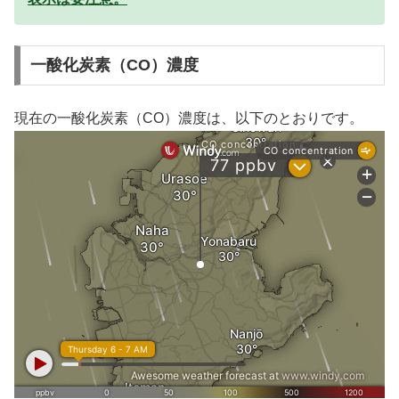
一酸化炭素（CO）濃度
現在の一酸化炭素（CO）濃度は、以下のとおりです。