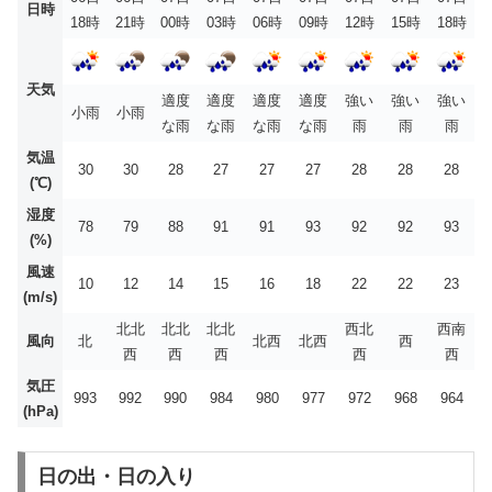
日時
18時
21時
00時
03時
06時
09時
12時
15時
18時
天気
適度
適度
適度
適度
強い
強い
強い
小雨
小雨
な雨
な雨
な雨
な雨
雨
雨
雨
気温
30
30
28
27
27
27
28
28
28
(℃)
湿度
78
79
88
91
91
93
92
92
93
(%)
風速
10
12
14
15
16
18
22
22
23
(m/s)
北北
北北
北北
西北
西南
風向
北
北西
北西
西
西
西
西
西
西
気圧
993
992
990
984
980
977
972
968
964
(hPa)
日の出・日の入り