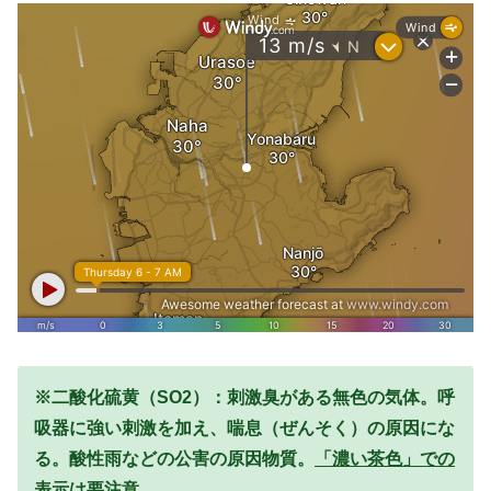
※二酸化硫黄（SO2）：刺激臭がある無色の気体。呼
吸器に強い刺激を加え、喘息（ぜんそく）の原因にな
る。酸性雨などの公害の原因物質。
「濃い茶色」での
表示は要注意。