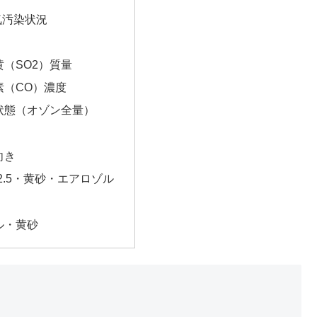
気汚染状況
（SO2）質量
素（CO）濃度
状態（オゾン全量）
向き
2.5・黄砂・エアロゾル
ル・黄砂