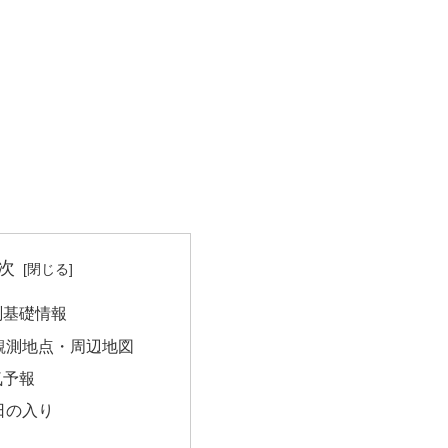
次
測基礎情報
観測地点・周辺地図
気予報
日の入り