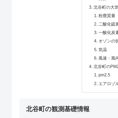
北谷町の大
粉塵質量
二酸化硫黄
一酸化炭
オゾンの
気温
風速・風
北谷町のPM
pm2.5
エアロゾ
北谷町の観測基礎情報