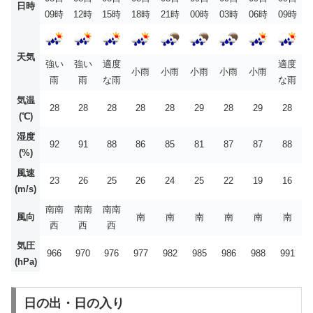
日時
09時
12時
15時
18時
21時
00時
03時
06時
09時
天気
強い
強い
適度
適度
小雨
小雨
小雨
小雨
小雨
雨
雨
な雨
な雨
気温
28
28
28
28
28
29
28
29
28
(℃)
湿度
92
91
88
86
85
81
87
87
88
(%)
風速
23
26
25
26
24
25
22
19
16
(m/s)
南南
南南
南南
風向
南
南
南
南
南
南
西
西
西
気圧
966
970
976
977
982
985
986
988
991
(hPa)
日の出・日の入り