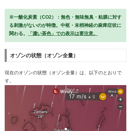
※一酸化炭素（CO2）：無色・無味無臭・粘膜に対す
る刺激がないのが特徴。中枢・末梢神経の麻痺症状に
関わる。
「濃い茶色」での表示は要注意。
オゾンの状態（オゾン全量）
現在のオゾンの状態（オゾン全量）は、以下のとおりで
す。