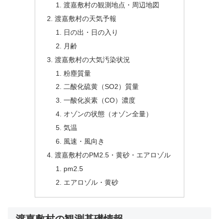
渡嘉敷村の観測地点・周辺地図
渡嘉敷村の天気予報
日の出・日の入り
月齢
渡嘉敷村の大気汚染状況
粉塵質量
二酸化硫黄（SO2）質量
一酸化炭素（CO）濃度
オゾンの状態（オゾン全量）
気温
風速・風向き
渡嘉敷村のPM2.5・黄砂・エアロゾル
pm2.5
エアロゾル・黄砂
渡嘉敷村の観測基礎情報