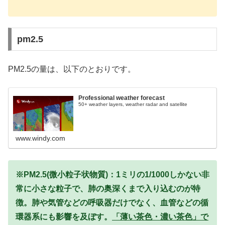
pm2.5
PM2.5の量は、以下のとおりです。
Professional weather forecast
50+ weather layers, weather radar and satellite
www.windy.com
※PM2.5(微小粒子状物質)：1ミリの1/1000しかない非
常に小さな粒子で、肺の奥深くまで入り込むのが特
徴。肺や気管などの呼吸器だけでなく、血管などの循
環器系にも影響を及ぼす。
「薄い茶色・濃い茶色」で