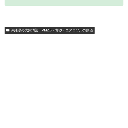
沖縄県の大気汚染・PM2.5・黄砂・エアロゾルの数値