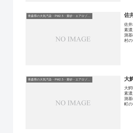
佐
青森県の大気汚染・PM2.5・黄砂・エアロゾルの数値
佐井
素濃
測基
村の
大
青森県の大気汚染・PM2.5・黄砂・エアロゾルの数値
大鰐
素濃
測基
町の