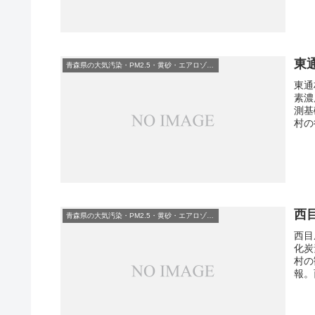
東
青森県の大気汚染・PM2.5・黄砂・エアロゾルの数値
東通
素濃
測基
村の
西
青森県の大気汚染・PM2.5・黄砂・エアロゾルの数値
西目
化炭
村の
報。