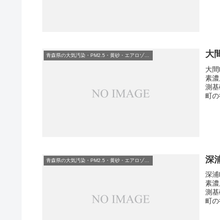
大
青森県の大気汚染・PM2.5・黄砂・エアロゾルの数値
大間
素濃
測基
町の
深
青森県の大気汚染・PM2.5・黄砂・エアロゾルの数値
深浦
素濃
測基
町の