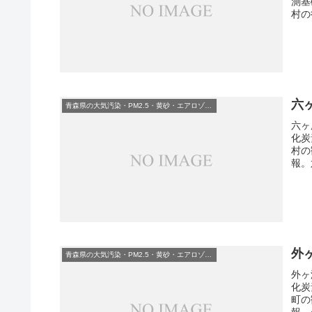
測基
村の
六
青森県の大気汚染・PM2.5・黄砂・エアロゾルの数値
六ヶ
化炭
村の
報。
外
青森県の大気汚染・PM2.5・黄砂・エアロゾルの数値
外ヶ
化炭
町の
報。