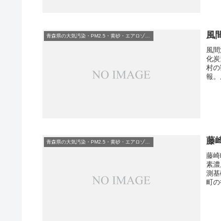
風
青森県の大気汚染・PM2.5・黄砂・エアロゾルの数値
風間
化炭
村の
報。
藤
青森県の大気汚染・PM2.5・黄砂・エアロゾルの数値
藤崎
素濃
測基
町の