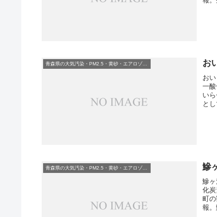
お
青森県の大気汚染・PM2.5・黄砂・エアロゾルの数値
おい
一酸
いら
とし
鰺
青森県の大気汚染・PM2.5・黄砂・エアロゾルの数値
鰺ヶ
化炭
町の
報。