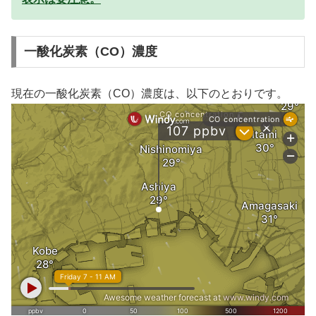
一酸化炭素（CO）濃度
現在の一酸化炭素（CO）濃度は、以下のとおりです。