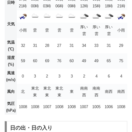
日時
21時
00時
03時
06時
09時
12時
15時
18時
21時
天気
厚い
厚い
厚い
小雨
雲
雲
雲
雲
小雨
雲
雲
雲
気温
32
31
28
27
31
34
33
31
29
(℃)
湿度
59
60
69
76
60
49
49
65
75
(%)
風速
0
3
2
3
3
2
4
6
4
(m/s)
東北
東北
東北
南南
南南
風向
北
東
南西
南西
東
東
東
西
西
気圧
1008
1008
1007
1008
1008
1007
1005
1006
1008
(hPa)
日の出・日の入り