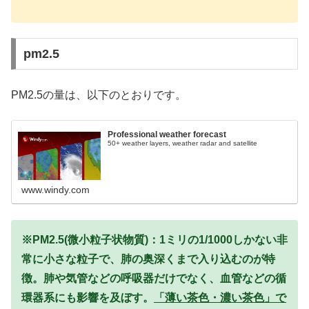
pm2.5
PM2.5の量は、以下のとおりです。
Professional weather forecast
50+ weather layers, weather radar and satellite
www.windy.com
※PM2.5(微小粒子状物質)：1ミリの1/1000しかない非
常に小さな粒子で、肺の奥深くまで入り込むのが特
徴。肺や気管などの呼吸器だけでなく、血管などの循
環器系にも影響を及ぼす。
「薄い茶色・濃い茶色」で