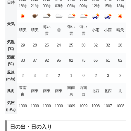
日時
18時
21時
00時
03時
06時
09時
12時
15時
18時
天気
薄い
薄い
薄い
晴天
晴天
雲
小雨
小雨
晴天
雲
雲
雲
気温
29
28
25
24
25
30
32
32
28
(℃)
湿度
83
87
92
95
92
75
65
61
82
(%)
風速
2
3
2
2
1
0
2
3
2
(m/s)
東南
南南
西南
風向
南東
南東
南東
北西
北西
北
東
東
西
気圧
1009
1009
1009
1009
1009
1009
1008
1007
1008
(hPa)
日の出・日の入り