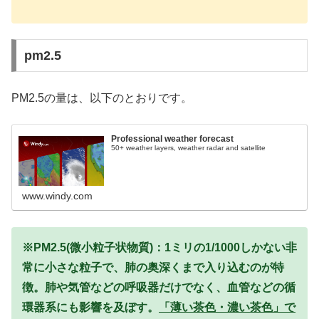
pm2.5
PM2.5の量は、以下のとおりです。
Professional weather forecast
50+ weather layers, weather radar and satellite
www.windy.com
※PM2.5(微小粒子状物質)：1ミリの1/1000しかない非
常に小さな粒子で、肺の奥深くまで入り込むのが特
徴。肺や気管などの呼吸器だけでなく、血管などの循
環器系にも影響を及ぼす。
「薄い茶色・濃い茶色」で