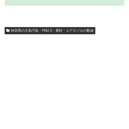
秋田県の大気汚染・PM2.5・黄砂・エアロゾルの数値