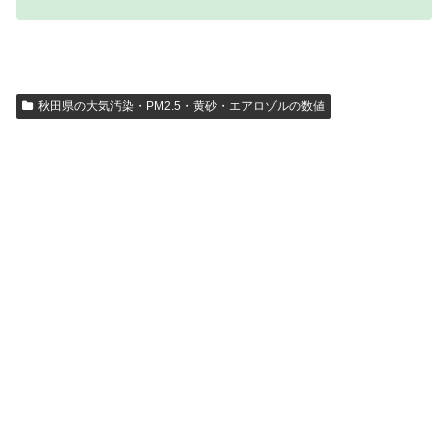
秋田県の大気汚染・PM2.5・黄砂・エアロゾルの数値