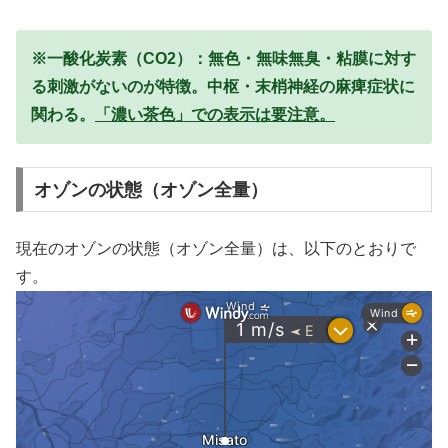
※一酸化炭素（CO2）：無色・無味無臭・粘膜に対す
る刺激がないのが特徴。中枢・末梢神経の麻痺症状に
関わる。
「濃い茶色」での表示は要注意。
オゾンの状態（オゾン全量）
現在のオゾンの状態（オゾン全量）は、以下のとおりで
す。