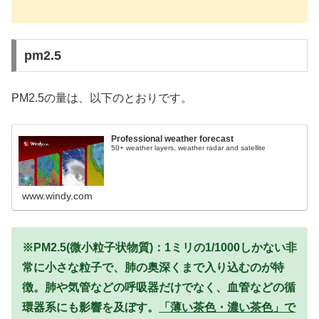
pm2.5
PM2.5の量は、以下のとおりです。
Professional weather forecast
50+ weather layers, weather radar and satellite
www.windy.com
※PM2.5(微小粒子状物質)：1ミリの1/1000しかない非
常に小さな粒子で、肺の奥深くまで入り込むのが特
徴。肺や気管などの呼吸器だけでなく、血管などの循
環器系にも影響を及ぼす。
「薄い茶色・濃い茶色」で