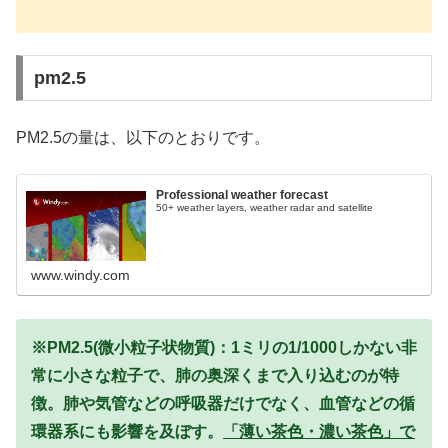
pm2.5
PM2.5の量は、以下のとおりです。
Professional weather forecast
50+ weather layers, weather radar and satellite
www.windy.com
※PM2.5(微小粒子状物質)：1ミリの1/1000しかない非
常に小さな粒子で、肺の奥深くまで入り込むのが特
徴。肺や気管などの呼吸器だけでなく、血管などの循
環器系にも影響を及ぼす。
「薄い茶色・濃い茶色」で