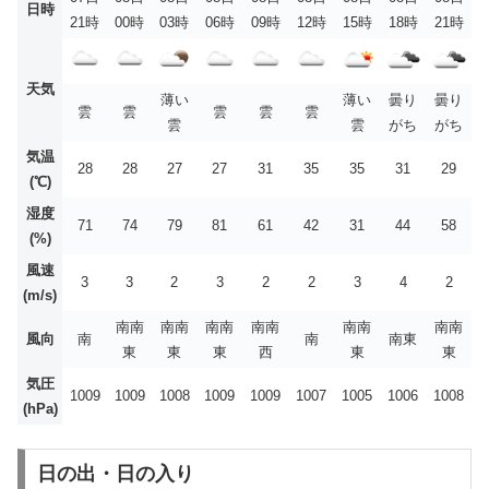
日時
21時
00時
03時
06時
09時
12時
15時
18時
21時
天気
薄い
薄い
曇り
曇り
雲
雲
雲
雲
雲
雲
雲
がち
がち
気温
28
28
27
27
31
35
35
31
29
(℃)
湿度
71
74
79
81
61
42
31
44
58
(%)
風速
3
3
2
3
2
2
3
4
2
(m/s)
南南
南南
南南
南南
南南
南南
風向
南
南
南東
東
東
東
西
東
東
気圧
1009
1009
1008
1009
1009
1007
1005
1006
1008
(hPa)
日の出・日の入り