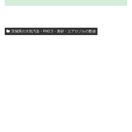
茨城県の大気汚染・PM2.5・黄砂・エアロゾルの数値