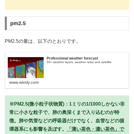
pm2.5
PM2.5の量は、以下のとおりです。
Professional weather forecast
50+ weather layers, weather radar and satellite
www.windy.com
※PM2.5(微小粒子状物質)：1ミリの1/1000しかない非
常に小さな粒子で、肺の奥深くまで入り込むのが特
徴。肺や気管などの呼吸器だけでなく、血管などの循
環器系にも影響を及ぼす。
「薄い茶色・濃い茶色」で