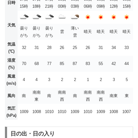
日時
15時
18時
21時
00時
03時
06時
09時
12時
15時
天気
曇り
曇り
曇り
薄い
雲
晴天
晴天
晴天
晴天
がち
がち
がち
雲
気温
32
31
28
26
25
26
31
34
33
(℃)
湿度
70
68
77
85
87
83
55
42
44
(%)
風速
4
4
3
2
2
1
2
3
5
(m/s)
南南
南南
南南
南南
風向
南
南
南
南東
東
東
西
西
西
気圧
1009
1008
1010
1010
1009
1010
1009
1008
1007
(hPa)
日の出・日の入り