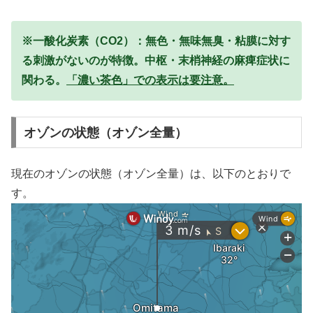
※一酸化炭素（CO2）：無色・無味無臭・粘膜に対す
る刺激がないのが特徴。中枢・末梢神経の麻痺症状に
関わる。
「濃い茶色」での表示は要注意。
オゾンの状態（オゾン全量）
現在のオゾンの状態（オゾン全量）は、以下のとおりで
す。