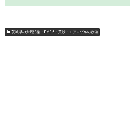
茨城県の大気汚染・PM2.5・黄砂・エアロゾルの数値