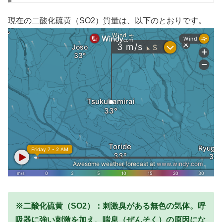
現在の二酸化硫黄（SO2）質量は、以下のとおりです。
※二酸化硫黄（SO2）：刺激臭がある無色の気体。呼
吸器に強い刺激を加え、喘息（ぜんそく）の原因にな