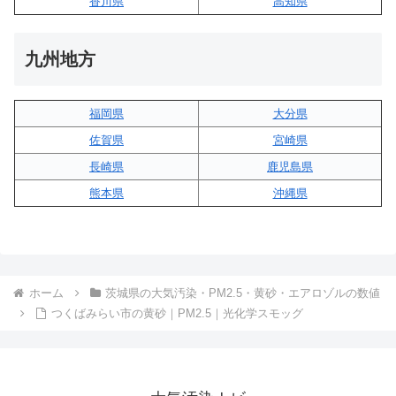
香川県
高知県
九州地方
福岡県
大分県
佐賀県
宮崎県
長崎県
鹿児島県
熊本県
沖縄県
ホーム
茨城県の大気汚染・PM2.5・黄砂・エアロゾルの数値
つくばみらい市の黄砂｜PM2.5｜光化学スモッグ