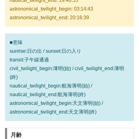
nautical_twilight_end: 19:40:55
astronomical_twilight_begin: 03:14:43
astronomical_twilight_end: 20:16:39
■意味
sunrise:日の出 / sunset:日の入り
transit:子午線通過
civil_twilight_begin:薄明(始) / civil_twilight_end:薄明
(終)
nautical_twilight_begin:航海薄明(始) /
nautical_twilight_end:航海薄明(終)
astronomical_twilight_begin:天文薄明(始) /
astronomical_twilight_end:天文薄明(終)
月齢