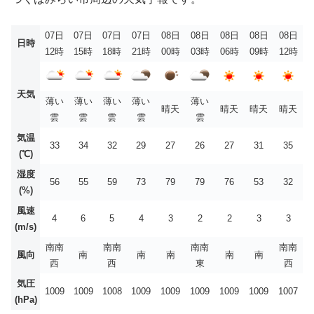
07日
07日
07日
07日
08日
08日
08日
08日
08日
日時
12時
15時
18時
21時
00時
03時
06時
09時
12時
天気
薄い
薄い
薄い
薄い
薄い
晴天
晴天
晴天
晴天
雲
雲
雲
雲
雲
気温
33
34
32
29
27
26
27
31
35
(℃)
湿度
56
55
59
73
79
79
76
53
32
(%)
風速
4
6
5
4
3
2
2
3
3
(m/s)
南南
南南
南南
南南
風向
南
南
南
南
南
西
西
東
西
気圧
1009
1009
1008
1009
1009
1009
1009
1009
1007
(hPa)