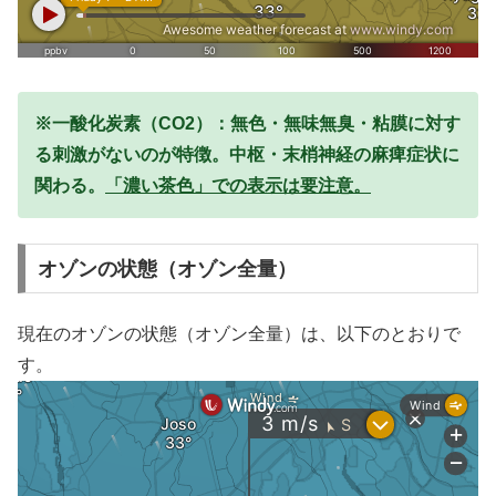
※一酸化炭素（CO2）：無色・無味無臭・粘膜に対す
る刺激がないのが特徴。中枢・末梢神経の麻痺症状に
関わる。
「濃い茶色」での表示は要注意。
オゾンの状態（オゾン全量）
現在のオゾンの状態（オゾン全量）は、以下のとおりで
す。