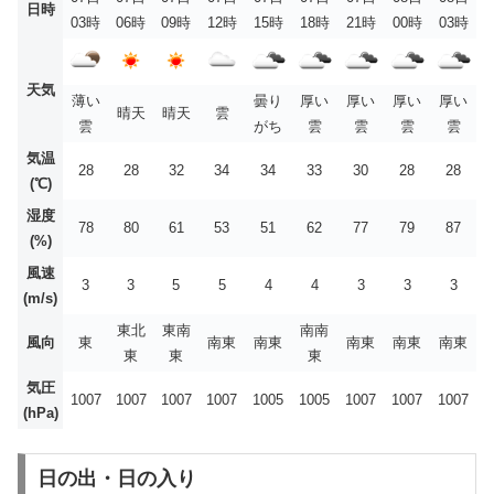
日時
03時
06時
09時
12時
15時
18時
21時
00時
03時
天気
薄い
曇り
厚い
厚い
厚い
厚い
晴天
晴天
雲
雲
がち
雲
雲
雲
雲
気温
28
28
32
34
34
33
30
28
28
(℃)
湿度
78
80
61
53
51
62
77
79
87
(%)
風速
3
3
5
5
4
4
3
3
3
(m/s)
東北
東南
南南
風向
東
南東
南東
南東
南東
南東
東
東
東
気圧
1007
1007
1007
1007
1005
1005
1007
1007
1007
(hPa)
日の出・日の入り