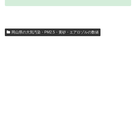
岡山県の大気汚染・PM2.5・黄砂・エアロゾルの数値