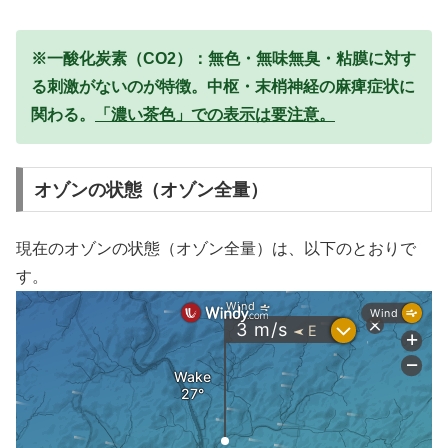
※一酸化炭素（CO2）：無色・無味無臭・粘膜に対す
る刺激がないのが特徴。中枢・末梢神経の麻痺症状に
関わる。
「濃い茶色」での表示は要注意。
オゾンの状態（オゾン全量）
現在のオゾンの状態（オゾン全量）は、以下のとおりで
す。