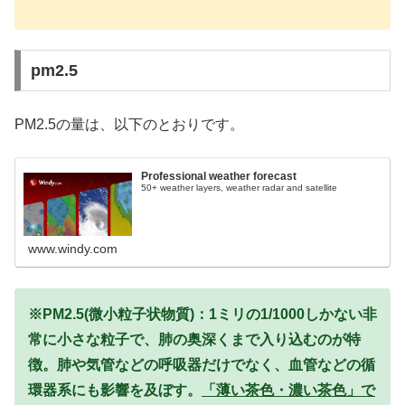
pm2.5
PM2.5の量は、以下のとおりです。
Professional weather forecast
50+ weather layers, weather radar and satellite
www.windy.com
※PM2.5(微小粒子状物質)：1ミリの1/1000しかない非
常に小さな粒子で、肺の奥深くまで入り込むのが特
徴。肺や気管などの呼吸器だけでなく、血管などの循
環器系にも影響を及ぼす。
「薄い茶色・濃い茶色」で