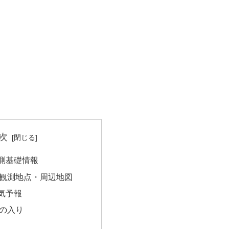
次
測基礎情報
観測地点・周辺地図
気予報
の入り