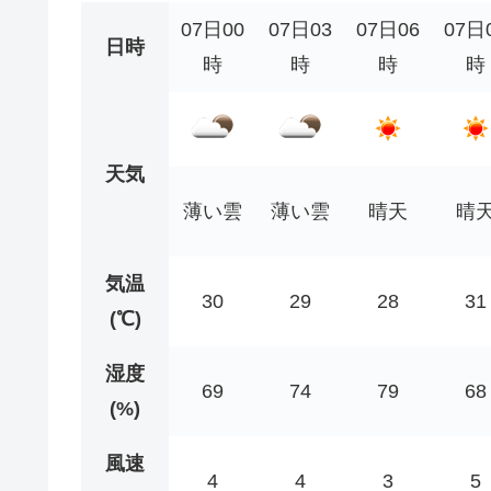
07日00
07日03
07日06
07日
日時
時
時
時
時
天気
薄い雲
薄い雲
晴天
晴
気温
30
29
28
31
(℃)
湿度
69
74
79
68
(%)
風速
4
4
3
5