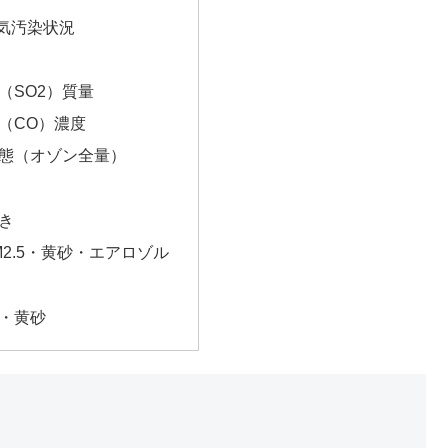
気汚染状況
（SO2）質量
（CO）濃度
態（オゾン全量）
き
2.5・黄砂・エアロゾル
・黄砂