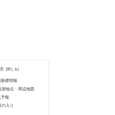
次
測基礎情報
観測地点・周辺地図
気予報
日の入り