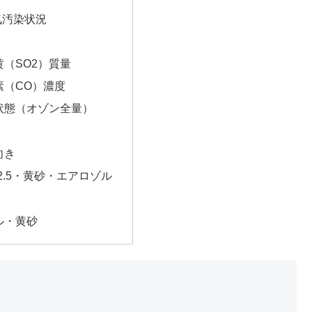
気汚染状況
（SO2）質量
素（CO）濃度
状態（オゾン全量）
向き
2.5・黄砂・エアロゾル
ル・黄砂