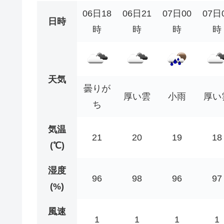
06日18
06日21
07日00
07日
日時
時
時
時
時
天気
曇りが
厚い雲
小雨
厚い
ち
気温
21
20
19
18
(℃)
湿度
96
98
96
97
(%)
風速
1
1
1
1