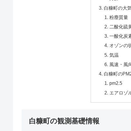
白糠町の大
粉塵質量
二酸化硫黄
一酸化炭
オゾンの
気温
風速・風
白糠町のPM
pm2.5
エアロゾ
白糠町の観測基礎情報