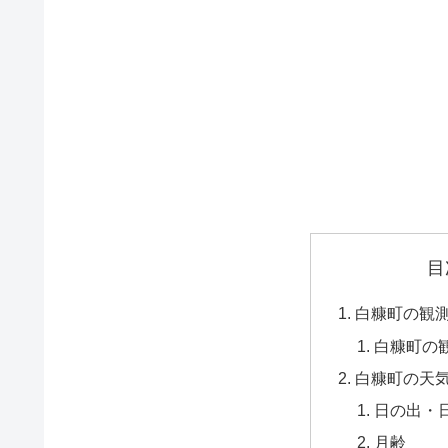
目
白糠町の観
白糠町の
白糠町の天
日の出・
月齢