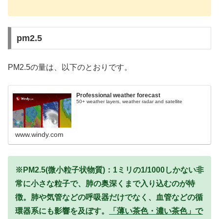
pm2.5
PM2.5の量は、以下のとおりです。
Professional weather forecast
50+ weather layers, weather radar and satellite
www.windy.com
※PM2.5(微小粒子状物質)：1ミリの1/1000しかない非
常に小さな粒子で、肺の奥深くまで入り込むのが特
徴。肺や気管などの呼吸器だけでなく、血管などの循
環器系にも影響を及ぼす。
「薄い茶色・濃い茶色」で