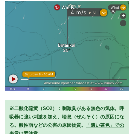
※二酸化硫黄（SO2）：刺激臭がある無色の気体。呼
吸器に強い刺激を加え、喘息（ぜんそく）の原因にな
る。酸性雨などの公害の原因物質。
「濃い茶色」での
表示は要注意。