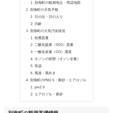
別海町の観測地点・周辺地図
別海町の天気予報
日の出・日の入り
月齢
別海町の大気汚染状況
粉塵質量
二酸化硫黄（SO2）質量
一酸化炭素（CO）濃度
オゾンの状態（オゾン全量）
気温
風速・風向き
別海町のPM2.5・黄砂・エアロゾル
pm2.5
エアロゾル・黄砂
別海町の観測基礎情報