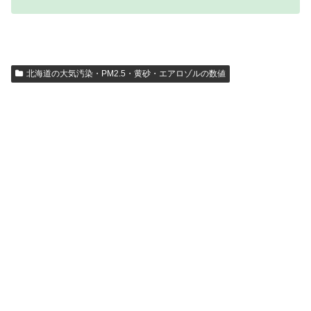
北海道の大気汚染・PM2.5・黄砂・エアロゾルの数値