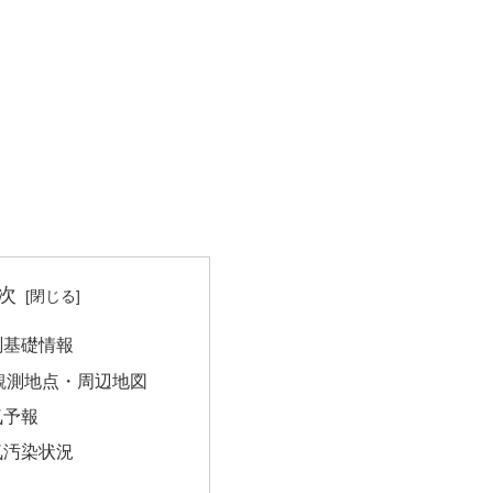
次
測基礎情報
観測地点・周辺地図
気予報
気汚染状況