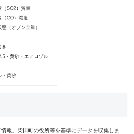
（SO2）質量
素（CO）濃度
状態（オゾン全量）
向き
2.5・黄砂・エアロゾル
ル・黄砂
て情報。柴田町の役所等を基準にデータを収集しま