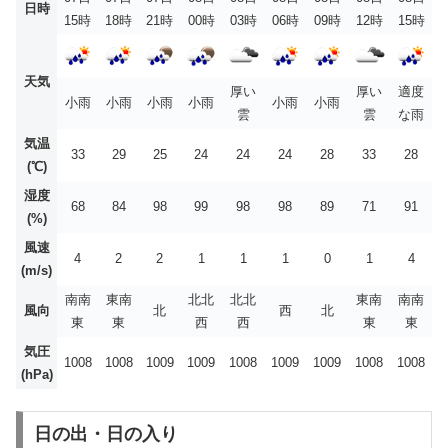
日時
15時
18時
21時
00時
03時
06時
09時
12時
15時
天気
厚い
厚い
適度
小雨
小雨
小雨
小雨
小雨
小雨
雲
雲
な雨
気温
33
29
25
24
24
24
28
33
28
(℃)
湿度
68
84
98
99
98
98
89
71
91
(%)
風速
4
2
2
1
1
1
0
1
4
(m/s)
南南
東南
北北
北北
東南
南南
風向
北
西
北
東
東
西
西
東
東
気圧
1008
1008
1009
1009
1008
1009
1009
1008
1008
(hPa)
日の出・日の入り