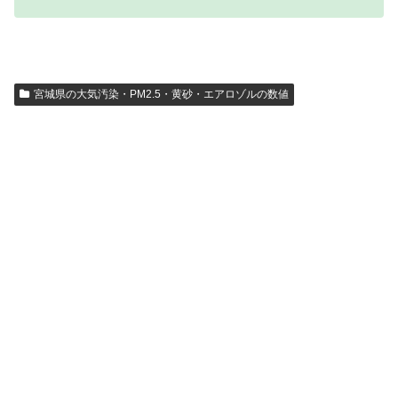
宮城県の大気汚染・PM2.5・黄砂・エアロゾルの数値