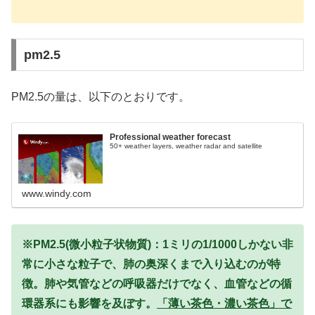
pm2.5
PM2.5の量は、以下のとおりです。
Professional weather forecast
50+ weather layers, weather radar and satellite
www.windy.com
※PM2.5(微小粒子状物質)：1ミリの1/1000しかない非
常に小さな粒子で、肺の奥深くまで入り込むのが特
徴。肺や気管などの呼吸器だけでなく、血管などの循
環器系にも影響を及ぼす。
「薄い茶色・濃い茶色」で