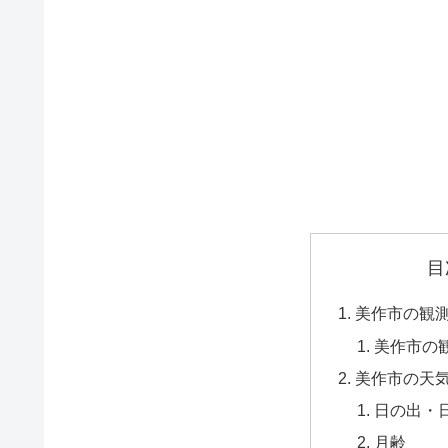
目
美作市の観
美作市の
美作市の天
日の出・
月齢