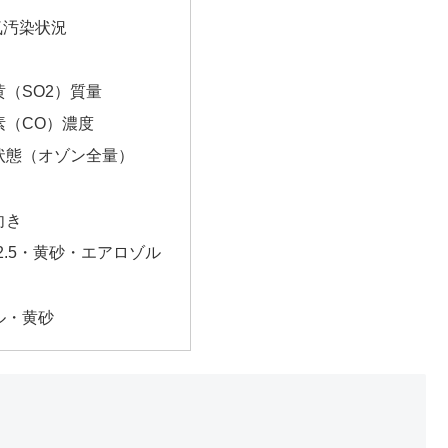
気汚染状況
（SO2）質量
素（CO）濃度
状態（オゾン全量）
向き
2.5・黄砂・エアロゾル
ル・黄砂