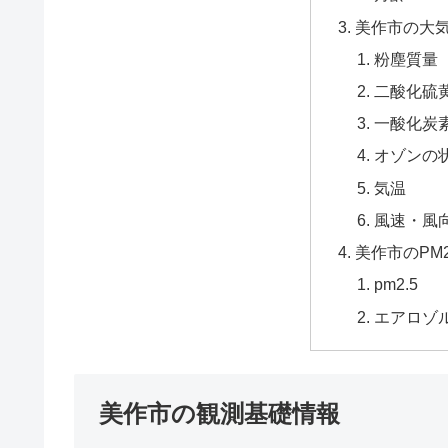
美作市の大
粉塵質量
二酸化硫黄
一酸化炭
オゾンの
気温
風速・風
美作市のPM
pm2.5
エアロゾ
美作市の観測基礎情報