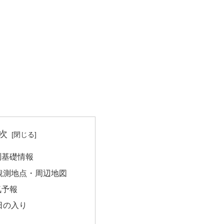
次
測基礎情報
観測地点・周辺地図
気予報
日の入り