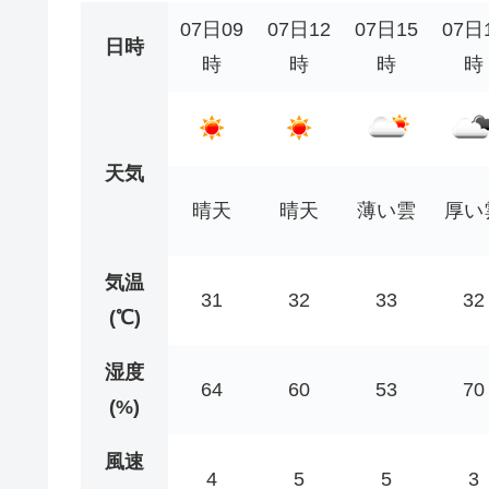
07日09
07日12
07日15
07日
日時
時
時
時
時
天気
晴天
晴天
薄い雲
厚い
気温
31
32
33
32
(℃)
湿度
64
60
53
70
(%)
風速
4
5
5
3