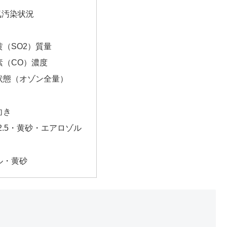
気汚染状況
（SO2）質量
素（CO）濃度
状態（オゾン全量）
向き
2.5・黄砂・エアロゾル
ル・黄砂