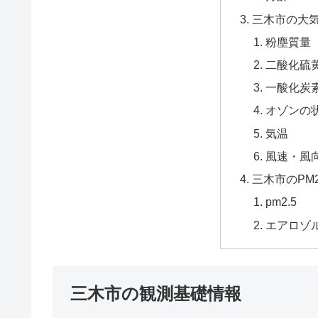
三木市の大
粉塵質量
二酸化硫黄
一酸化炭
オゾンの
気温
風速・風
三木市のPM
pm2.5
エアロゾ
三木市の観測基礎情報