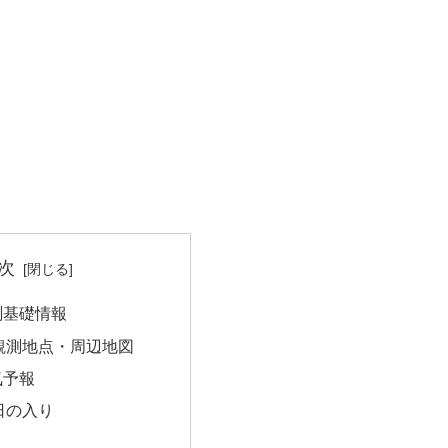
次
測基礎情報
観測地点・周辺地図
気予報
日の入り