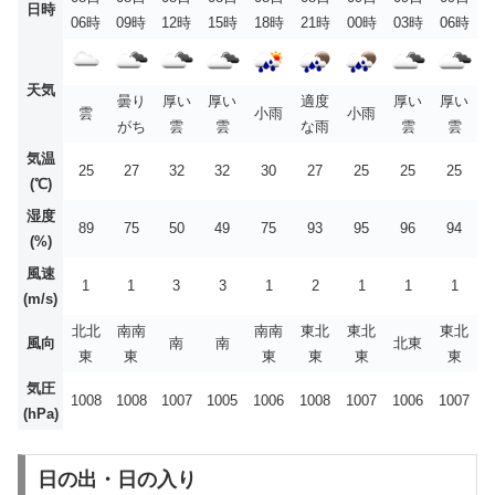
日時
06時
09時
12時
15時
18時
21時
00時
03時
06時
天気
曇り
厚い
厚い
適度
厚い
厚い
雲
小雨
小雨
がち
雲
雲
な雨
雲
雲
気温
25
27
32
32
30
27
25
25
25
(℃)
湿度
89
75
50
49
75
93
95
96
94
(%)
風速
1
1
3
3
1
2
1
1
1
(m/s)
北北
南南
南南
東北
東北
東北
風向
南
南
北東
東
東
東
東
東
東
気圧
1008
1008
1007
1005
1006
1008
1007
1006
1007
(hPa)
日の出・日の入り