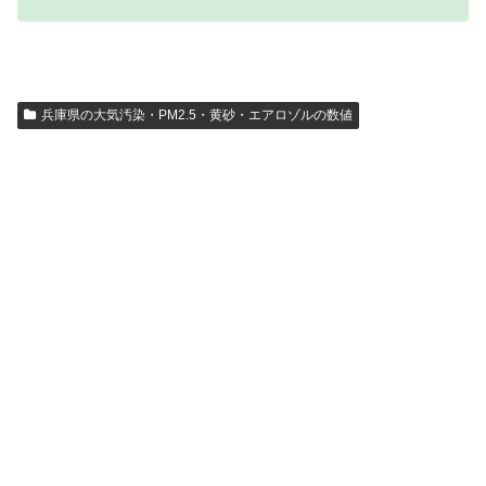
兵庫県の大気汚染・PM2.5・黄砂・エアロゾルの数値