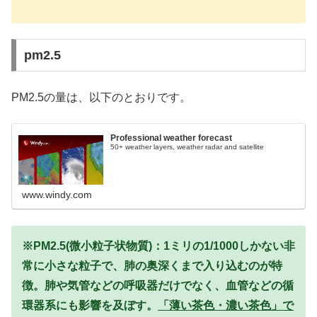
pm2.5
PM2.5の量は、以下のとおりです。
Professional weather forecast
50+ weather layers, weather radar and satellite
www.windy.com
※PM2.5(微小粒子状物質)：1ミリの1/1000しかない非
常に小さな粒子で、肺の奥深くまで入り込むのが特
徴。肺や気管などの呼吸器だけでなく、血管などの循
環器系にも影響を及ぼす。
「薄い茶色・濃い茶色」で