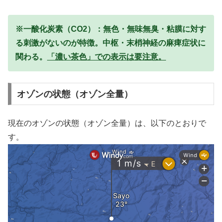
※一酸化炭素（CO2）：無色・無味無臭・粘膜に対す
る刺激がないのが特徴。中枢・末梢神経の麻痺症状に
関わる。
「濃い茶色」での表示は要注意。
オゾンの状態（オゾン全量）
現在のオゾンの状態（オゾン全量）は、以下のとおりで
す。