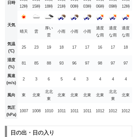
日時
12時
15時
18時
21時
00時
03時
06時
09時
12時
天気
厚い
適度
適度
適度
晴天
雲
小雨
小雨
小雨
雲
な雨
な雨
な雨
気温
25
23
19
18
17
17
16
17
18
(℃)
湿度
81
85
88
93
96
97
98
97
97
(%)
風速
2
3
6
5
4
3
4
4
4
(m/s)
北北
北北
風向
東
北東
北東
北東
北東
北東
北東
東
東
気圧
1007
1008
1010
1011
1011
1011
1012
1012
1012
(hPa)
日の出・日の入り