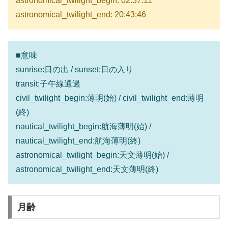
astronomical_twilight_begin: 02:37:11
astronomical_twilight_end: 20:43:46
■意味
sunrise:日の出 / sunset:日の入り
transit:子午線通過
civil_twilight_begin:薄明(始) / civil_twilight_end:薄明
(終)
nautical_twilight_begin:航海薄明(始) /
nautical_twilight_end:航海薄明(終)
astronomical_twilight_begin:天文薄明(始) /
astronomical_twilight_end:天文薄明(終)
月齢