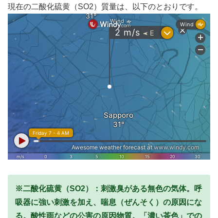
現在の二酸化硫黄（SO2）質量は、以下のとおりです。
※二酸化硫黄（SO2）：刺激臭がある無色の気体。呼
吸器に強い刺激を加え、喘息（ぜんそく）の原因にな
る。酸性雨などの公害の原因物質。
「濃い茶色」での