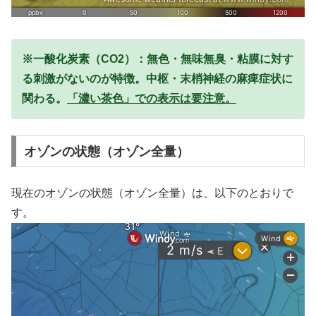
※一酸化炭素（CO2）：無色・無味無臭・粘膜に対す
る刺激がないのが特徴。中枢・末梢神経の麻痺症状に
関わる。
「濃い茶色」での表示は要注意。
オゾンの状態（オゾン全量）
現在のオゾンの状態（オゾン全量）は、以下のとおりで
す。