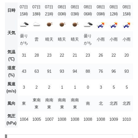
07日
07日
07日
08日
08日
08日
08日
08日
08日
日時
15時
18時
21時
00時
03時
06時
09時
12時
15時
天気
曇り
曇り
雲
晴天
晴天
晴天
小雨
小雨
小雨
がち
がち
気温
31
28
23
22
21
23
26
22
20
(℃)
湿度
43
63
91
93
94
88
76
96
93
(%)
風速
3
2
2
1
1
0
3
5
5
(m/s)
東南
南南
南南
南南
風向
東
南
北
北西
北西
東
東
東
東
気圧
1004
1005
1007
1008
1008
1008
1008
1009
1010
(hPa)